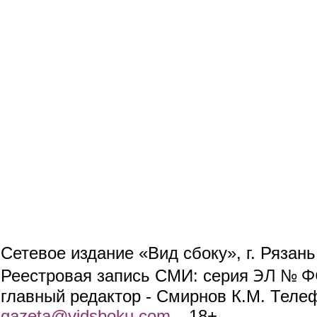
Сетевое издание «Вид сбоку», г. Рязан
ЭЛ № ФС
Реестровая запись СМИ: серия
главный редактор - Смирнов К.М. Телефо
gazeta@vidsboku.com
(link sends e-mail)
. 18+