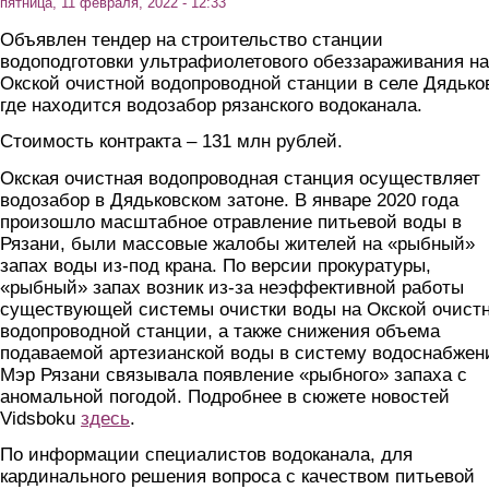
пятница, 11 февраля, 2022 - 12:33
Объявлен тендер на строительство станции
водоподготовки ультрафиолетового обеззараживания на
Окской очистной водопроводной станции в селе Дядько
где находится водозабор рязанского водоканала.
Стоимость контракта – 131 млн рублей.
Окская очистная водопроводная станция осуществляет
водозабор в Дядьковском затоне. В январе 2020 года
произошло масштабное отравление питьевой воды в
Рязани, были массовые жалобы жителей на «рыбный»
запах воды из-под крана. По версии прокуратуры,
«рыбный» запах возник из-за неэффективной работы
существующей системы очистки воды на Окской очист
водопроводной станции, а также снижения объема
подаваемой артезианской воды в систему водоснабжен
Мэр Рязани связывала появление «рыбного» запаха с
аномальной погодой. Подробнее в сюжете новостей
Vidsboku
здесь
.
По информации специалистов водоканала, для
кардинального решения вопроса с качеством питьевой