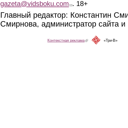
gazeta@vidsboku.com
(link sends e-mail)
. 18+
Главный редактор: Константин См
Смирнова, администратор сайта и 
Контекстная реклама
(link is external)
«Три-В»