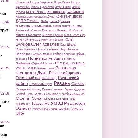
 21:36
Кочетков
Игорь Морозов
Игорь
Игорь Путин
Трубицын
Игорь Туровский
Игорь Яшин
Ирина
Касимов
Канищево
КПРФ Рязань
Кусова
нег
Константиново
Касимовская городская Дума
ЛДПР Рязань
Лыбедский бульвар
 22:06
Людмила Кибальникова
Министерство печати
трит
Рязанской области
Минлесхоз Рязанской области
Михаил Малахов
Михаил Пронин
Мост через Оку
Олег
Николай Булаев
Николай Пилюгин
Олег Ковалев
Булеков
Олег Шишов
 19:15
Ольга Чуляева
Ольга Мишина
Петр Пыленок
Подбелка
Поджоги машин
Пойма Павловки
Пойма
ин
Политика Рязани
Поляны
трех рек
РГУ им. Есенина
Праймериз «Единой России»
Рязанская
 23:35
РМПТС
РНПК
Роман Путин
городская Дума
Рязанский кремль
ы
Рязанский
Рязанский нефтезавод
Рязань
район
Сасово
Рязанский цирк
Северный обход
Семен Сазонов
Сергей Дудукин
 22:16
Сергей Ежов
Сергей Сальников
Сергей Филимонов
Скопин
Солотча
Спас-Клепики
ТРЦ
тнего
УМВД Рязанской
Трасса М5
«Премьер»
м
области
Шаукат Ахметов
Федор Провоторов
ЭРА
 20:55
ния
трен