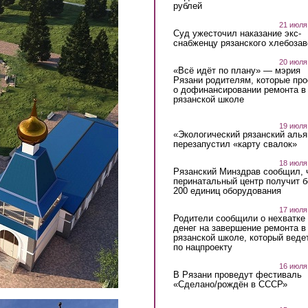
рублей
21 июля
Суд ужесточил наказание экс-
снабженцу рязанского хлебоза
20 июля
«Всё идёт по плану» — мэрия
Рязани родителям, которые пр
о дофинансировании ремонта в
рязанской школе
19 июля
«Экологический рязанский алья
перезапустил «карту свалок»
18 июля
Рязанский Минздрав сообщил, 
перинатальный центр получит 
200 единиц оборудования
17 июля
Родители сообщили о нехватке
денег на завершение ремонта в
рязанской школе, который веде
по нацпроекту
16 июля
В Рязани проведут фестиваль
«Сделано/рождён в СССР»