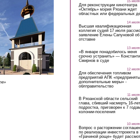
15 июля
Для реконструкции кинотеатра
«Октябрь» мэрия Рязани ждет
областных или федеральных де
14 июля
Высшая квалификационная
коллегия судей 17 июля рассмо
заявление Елены Сапуновой об
отставке
13 июля
«В январе понадобилось меня
срочно устранить» — Констант
Смирнов в суде
12 июля
Для обеспечения топливом
предприятий АПК «предпринят
дополнительные меры» -
те»
облправительство
11 июля
В Рязанской области сельский
глава, сбивший насмерть 16-ле
подростка, приговорен к 7 года
колонии-поселения
10 июля
Вопрос о расторжении соглаше
по реализации инвестпроекта в
«Грачиной роще» будет рассмо