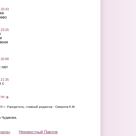
 20:43
ке
оево
 23:25
ы
и
июня
 20:08
 лет
 21:35
 с
сти
20 г.
Учредитель, главный редактор - Смирнов К.М.
а Чудакова.
нала»
Неизвестный Павлов