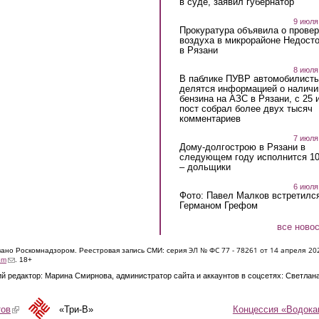
в суде, заявил губернатор
9 июля
Прокуратура объявила о провер
воздуха в микрорайоне Недост
в Рязани
8 июля
В паблике ПУВР автомобилист
делятся информацией о наличи
бензина на АЗС в Рязани, с 25 
пост собрал более двух тысяч
комментариев
7 июля
Дому-долгострою в Рязани в
следующем году исполнится 10
– дольщики
6 июля
Фото: Павел Малков встретился
Германом Грефом
все ново
ЭЛ № ФС 77 - 7826
1 от 14 апреля 20
овано Роскомнадзором. Реестровая запись СМИ: серия
(link sends e-mail)
om
. 18+
й редактор: Марина Смирнова, администратор сайта и аккаунтов в соцсетях: Светлан
Концессия «Водока
тов
(link is external)
«Три-В»