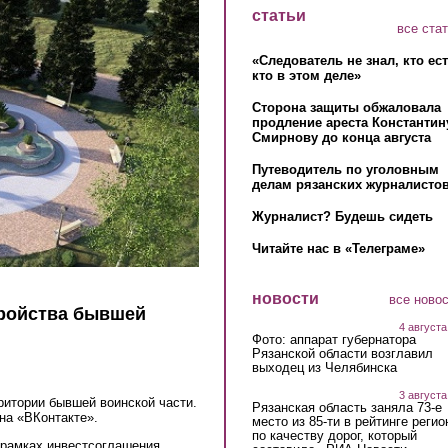
статьи
все ста
«Следователь не знал, кто ес
кто в этом деле»
Сторона защиты обжаловала
продление ареста Константин
Смирнову до конца августа
Путеводитель по уголовным
делам рязанских журналистов
Журналист? Будешь сидеть
Читайте нас в «Телеграме»
новости
все ново
тройства бывшей
4 августа
Фото: аппарат губернатора
Рязанской области возглавил
выходец из Челябинска
3 августа
ритории бывшей воинской части.
Рязанская область заняла 73-е
на «ВКонтакте».
место из 85-ти в рейтинге регио
по качеству дорог, который
 рамках инвестсоглашения,