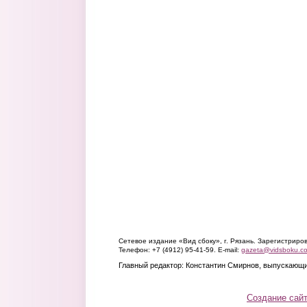
Сетевое издание «Вид сбоку», г. Рязань. Зарегистрир
Телефон: +7 (4912) 95-41-59. E-mail:
gazeta@vidsboku.c
Главный редактор: Константин Смирнов, выпускающи
Создание сай