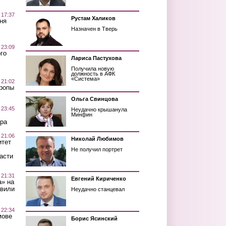
 17:37
Рустам Халиков
ня
Назначен в Тверь
 23:09
го
Лариса Пастухова
Получила новую
должность в АФК
«Система»
 21:02
Тропы
Ольга Свинцова
 23:45
Неудачно крышанула
Минфин
ра
 21:06
Николай Любимов
итет
Не получил портрет
асти
 21:31
Евгений Кириченко
а» на
авили
Неудачно станцевал
 22:34
мове
Борис Ясинский