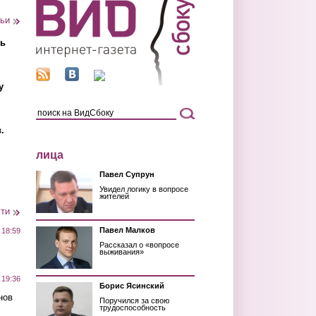
тьи
ть
у
.
лица
Павел Супрун
Увидел логику в вопросе
жителей
сти
Павел Малков
 18:59
Рассказал о «вопросе
выживания»
 19:36
Борис Ясинский
нов
Поручился за свою
трудоспособность