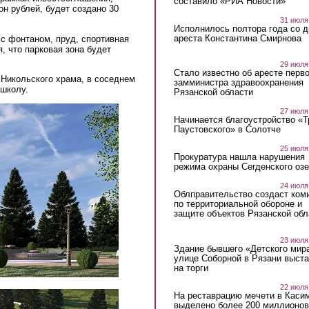
составило «РИА Новости»
 рублей, будет создано 30
31 июля
Исполнилось полтора года со д
ареста Константина Смирнова
 с фонтаном, пруд, спортивная
, что парковая зона будет
29 июля
Стало известно об аресте перво
 Никольского храма, в соседнем
замминистра здравоохранения
 школу.
Рязанской области
27 июля
Начинается благоустройство «
Паустовского» в Солотче
25 июля
Прокуратура нашла нарушения
режима охраны Сегденского озе
24 июля
Облправительство создаст ком
по территориальной обороне и
защите объектов Рязанской обл
23 июля
Здание бывшего «Детского мир
улице Соборной в Рязани выст
на торги
22 июля
На реставрацию мечети в Каси
выделено более 200 миллионов