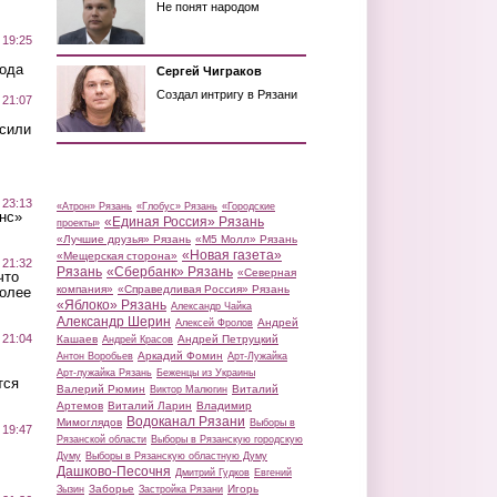
Не понят народом
 19:25
вода
Сергей Чиграков
Создал интригу в Рязани
 21:07
осили
 23:13
«Атрон» Рязань
«Глобус» Рязань
«Городские
нс»
«Единая Россия» Рязань
проекты»
«Лучшие друзья» Рязань
«М5 Молл» Рязань
«Новая газета»
«Мещерская сторона»
 21:32
Рязань
«Сбербанк» Рязань
«Северная
что
компания»
«Справедливая Россия» Рязань
более
«Яблоко» Рязань
Александр Чайка
Александр Шерин
Андрей
Алексей Фролов
 21:04
Кашаев
Андрей Петруцкий
Андрей Красов
Аркадий Фомин
Антон Воробьев
Арт-Лужайка
Арт-лужайка Рязань
Беженцы из Украины
тся
Валерий Рюмин
Виталий
Виктор Малюгин
Артемов
Виталий Ларин
Владимир
Водоканал Рязани
Мимоглядов
Выборы в
 19:47
Рязанской области
Выборы в Рязанскую городскую
Думу
Выборы в Рязанскую областную Думу
Дашково-Песочня
Дмитрий Гудков
Евгений
Заборье
Игорь
Зызин
Застройка Рязани