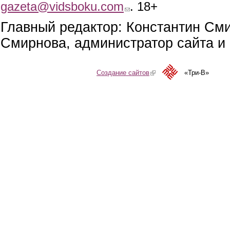
gazeta@vidsboku.com
(link sends e-mail)
. 18+
Главный редактор: Константин См
Смирнова, администратор сайта и 
Создание сайтов
(link is external)
«Три-В»