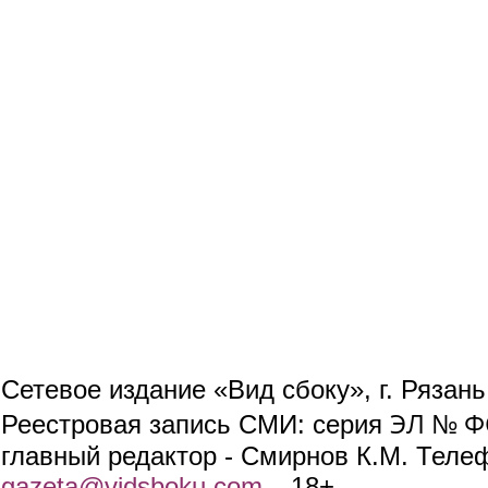
Сетевое издание «Вид сбоку», г. Рязан
ЭЛ № ФС
Реестровая запись СМИ: серия
главный редактор - Смирнов К.М. Телефо
gazeta@vidsboku.com
(link sends e-mail)
. 18+