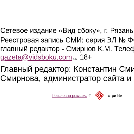
Сетевое издание «Вид сбоку», г. Рязан
ЭЛ № ФС
Реестровая запись СМИ: серия
главный редактор - Смирнов К.М. Телефо
gazeta@vidsboku.com
(link sends e-mail)
. 18+
Главный редактор: Константин См
Смирнова, администратор сайта и 
Поисковая реклама
(link is external)
«Три-В»