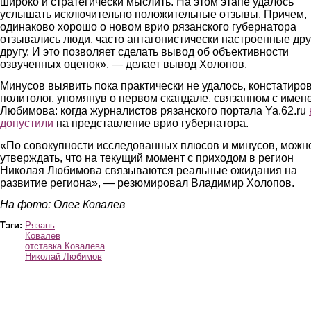
широко и стратегически мыслить. На этом этапе удалось
услышать исключительно положительные отзывы. Причем,
одинаково хорошо о новом врио рязанского губернатора
отзывались люди, часто антагонистически настроенные дру
другу. И это позволяет сделать вывод об объективности
озвученных оценок», — делает вывод Холопов.
Минусов выявить пока практически не удалось, констатиро
политолог, упомянув о первом скандале, связанном с имен
Любимова: когда журналистов рязанского портала Ya.62.ru
допустили
на представление врио губернатора.
«По совокупности исследованных плюсов и минусов, можн
утверждать, что на текущий момент с приходом в регион
Николая Любимова связываются реальные ожидания на
развитие региона», — резюмировал Владимир Холопов.
На фото: Олег Ковалев
Тэги:
Рязань
Ковалев
отставка Ковалева
Николай Любимов