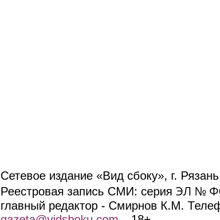
Сетевое издание «Вид сбоку», г. Рязан
ЭЛ № ФС
Реестровая запись СМИ: серия
главный редактор - Смирнов К.М. Телефо
gazeta@vidsboku.com
(link sends e-mail)
. 18+