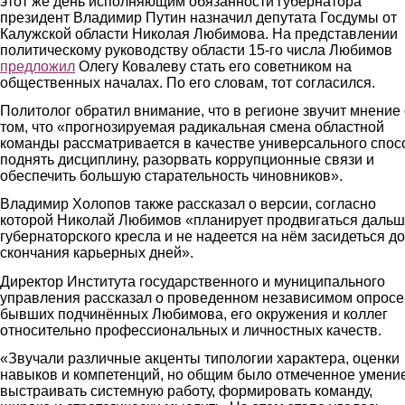
этот же день исполняющим обязанности губернатора
президент Владимир Путин назначил депутата Госдумы от
Калужской области Николая Любимова. На представлении
политическому руководству области 15-го числа Любимов
предложил
Олегу Ковалеву стать его советником на
общественных началах. По его словам, тот согласился.
Политолог обратил внимание, что в регионе звучит мнение 
том, что «прогнозируемая радикальная смена областной
команды рассматривается в качестве универсального спос
поднять дисциплину, разорвать коррупционные связи и
обеспечить большую старательность чиновников».
Владимир Холопов также рассказал о версии, согласно
которой Николай Любимов «планирует продвигаться даль
губернаторского кресла и не надеется на нём засидеться до
скончания карьерных дней».
Директор Института государственного и муниципального
управления рассказал о проведенном независимом опросе
бывших подчинённых Любимова, его окружения и коллег
относительно профессиональных и личностных качеств.
«Звучали различные акценты типологии характера, оценки
навыков и компетенций, но общим было отмеченное умени
выстраивать системную работу, формировать команду,