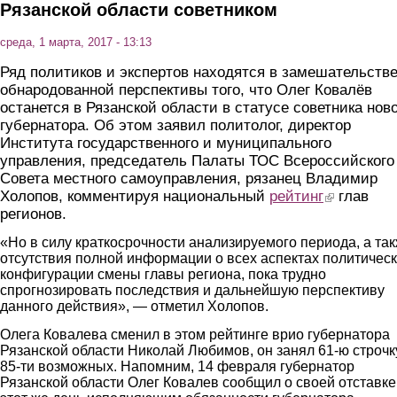
Рязанской области советником
среда, 1 марта, 2017 - 13:13
Ряд политиков и экспертов находятся в замешательстве
обнародованной перспективы того, что Олег Ковалёв
останется в Рязанской области в статусе советника нов
губернатора. Об этом заявил политолог, директор
Института государственного и муниципального
управления, председатель Палаты ТОС Всероссийского
Совета местного самоуправления, рязанец Владимир
Холопов, комментируя национальный
рейтинг
(link is externa
глав
регионов.
«Но в силу краткосрочности анализируемого периода, а та
отсутствия полной информации о всех аспектах политичес
конфигурации смены главы региона, пока трудно
спрогнозировать последствия и дальнейшую перспективу
данного действия», — отметил Холопов.
Олега Ковалева сменил в этом рейтинге врио губернатора
Рязанской области Николай Любимов, он занял 61-ю строчк
85-ти возможных. Напомним, 14 февраля губернатор
Рязанской области Олег Ковалев сообщил о своей отставке