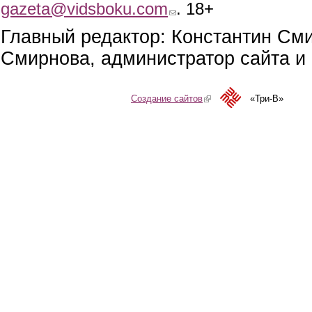
gazeta@vidsboku.com
(link sends e-mail)
. 18+
Главный редактор: Константин См
Смирнова, администратор сайта и 
Создание сайтов
(link is external)
«Три-В»