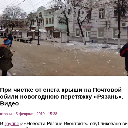
Перейти к основному содержанию
При чистке от снега крыши на Почтовой
сбили новогоднюю перетяжку «Рязань».
Видео
вторник, 5 февраля, 2019 - 15:38
В
группе
(link is external)
«Новости Рязани Вконтакте» опубликовано в