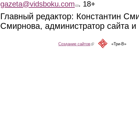
gazeta@vidsboku.com
(link sends e-mail)
. 18+
Главный редактор: Константин См
Смирнова, администратор сайта и 
Создание сайтов
(link is external)
«Три-В»