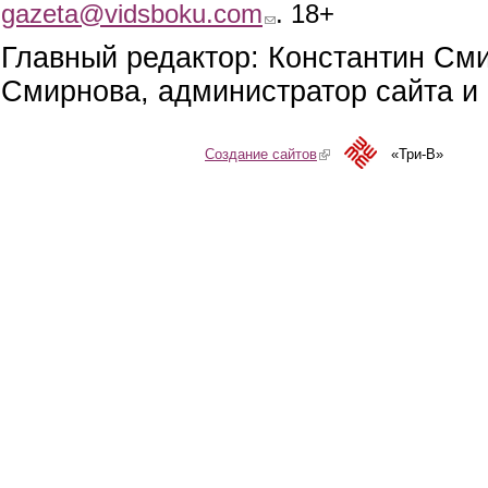
gazeta@vidsboku.com
(link sends e-mail)
. 18+
Главный редактор: Константин См
Смирнова, администратор сайта и 
Создание сайтов
(link is external)
«Три-В»