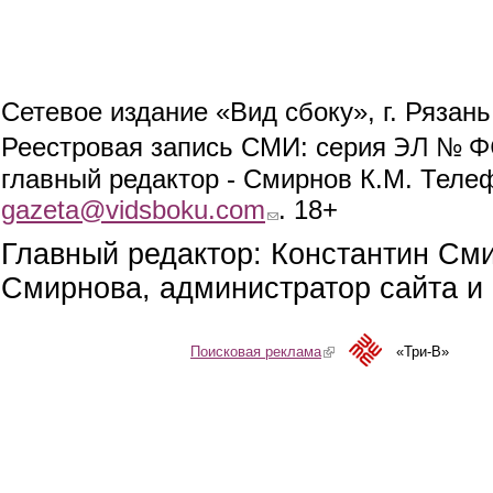
Сетевое издание «Вид сбоку», г. Рязан
ЭЛ № ФС
Реестровая запись СМИ: серия
главный редактор - Смирнов К.М. Телефо
gazeta@vidsboku.com
(link sends e-mail)
. 18+
Главный редактор: Константин См
Смирнова, администратор сайта и 
Поисковая реклама
(link is external)
«Три-В»