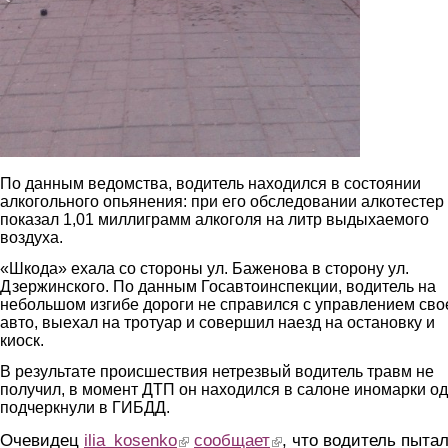
По данным ведомства, водитель находился в состоянии
алкогольного опьянения: при его обследовании алкотестер
показал 1,01 миллиграмм алкоголя на литр выдыхаемого
воздуха.
«Шкода» ехала со стороны ул. Баженова в сторону ул.
Дзержинского. По данным Госавтоинспекции, водитель на
небольшом изгибе дороги не справился с управлением сво
авто, выехал на тротуар и совершил наезд на остановку и
киоск.
В результате происшествия нетрезвый водитель травм не
получил, в момент ДТП он находился в салоне иномарки од
подчеркнули в ГИБДД.
Очевидец
ilia_kosenko
(link is external)
сообщает
(link is external)
, что водитель пыта