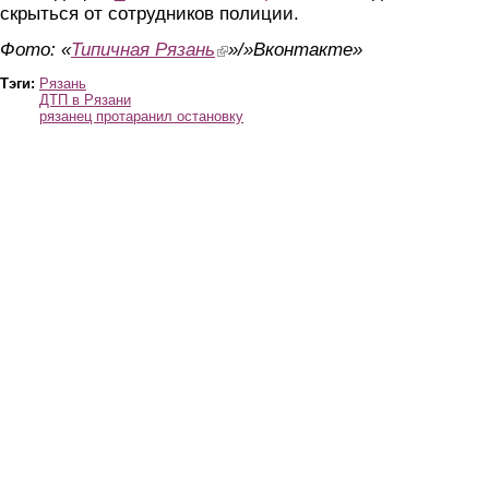
скрыться от сотрудников полиции.
Фото: «
Типичная Рязань
(link is external)
»/»Вконтакте»
Тэги:
Рязань
ДТП в Рязани
рязанец протаранил остановку