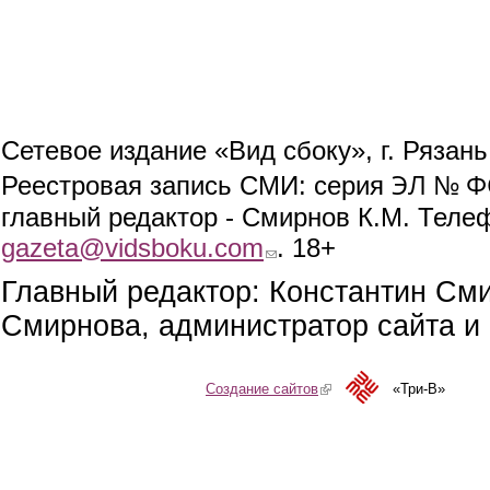
Сетевое издание «Вид сбоку», г. Рязан
ЭЛ № ФС
Реестровая запись СМИ: серия
главный редактор - Смирнов К.М. Телефо
gazeta@vidsboku.com
(link sends e-mail)
. 18+
Главный редактор: Константин См
Смирнова, администратор сайта и 
Создание сайтов
(link is external)
«Три-В»