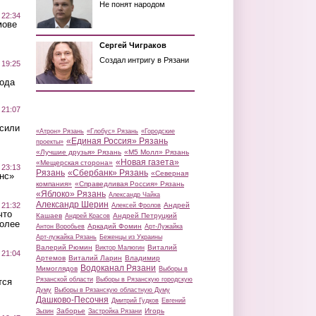
Не понят народом
 22:34
мове
Сергей Чиграков
Создал интригу в Рязани
 19:25
вода
 21:07
осили
«Атрон» Рязань
«Глобус» Рязань
«Городские
«Единая Россия» Рязань
проекты»
«Лучшие друзья» Рязань
«М5 Молл» Рязань
«Новая газета»
«Мещерская сторона»
 23:13
Рязань
«Сбербанк» Рязань
«Северная
нс»
компания»
«Справедливая Россия» Рязань
«Яблоко» Рязань
Александр Чайка
Александр Шерин
 21:32
Андрей
Алексей Фролов
что
Кашаев
Андрей Петруцкий
Андрей Красов
более
Аркадий Фомин
Антон Воробьев
Арт-Лужайка
Арт-лужайка Рязань
Беженцы из Украины
Валерий Рюмин
Виталий
Виктор Малюгин
 21:04
Артемов
Виталий Ларин
Владимир
Водоканал Рязани
Мимоглядов
Выборы в
Рязанской области
Выборы в Рязанскую городскую
тся
Думу
Выборы в Рязанскую областную Думу
Дашково-Песочня
Дмитрий Гудков
Евгений
Заборье
Игорь
Зызин
Застройка Рязани