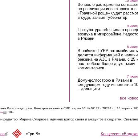
10 июля
Вопрос о расторжении соглаше
по реализации инвестпроекта в
«Грачиной роще» будет рассмо
в суде, заявил губернатор
9 июля
Прокуратура объявила о провер
воздуха в микрорайоне Недост
в Рязани
8 июля
В паблике ПУВР автомобилист
делятся информацией о наличи
бензина на АЗС в Рязани, с 25 
пост собрал более двух тысяч
комментариев
7 июля
Дому-долгострою в Рязани в
следующем году исполнится 10
– дольщики
все ново
ЭЛ № ФС 77 - 7826
1 от 14 апреля 20
овано Роскомнадзором. Реестровая запись СМИ: серия
(link sends e-mail)
om
. 18+
й редактор: Марина Смирнова, администратор сайта и аккаунтов в соцсетях: Светлан
Концессия «Водока
тов
(link is external)
«Три-В»