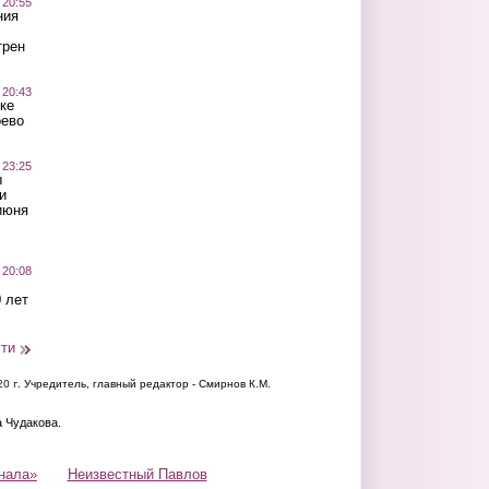
 20:55
ния
трен
 20:43
ке
оево
 23:25
ы
и
июня
 20:08
 лет
сти
20 г.
Учредитель, главный редактор - Смирнов К.М.
а Чудакова.
нала»
Неизвестный Павлов