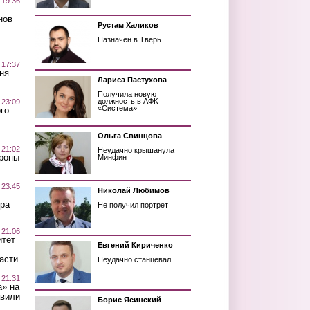
 19:36
нов
Рустам Халиков
Назначен в Тверь
 17:37
ня
Лариса Пастухова
Получила новую
должность в АФК
 23:09
«Система»
го
Ольга Свинцова
 21:02
Неудачно крышанула
Тропы
Минфин
 23:45
Николай Любимов
ра
Не получил портрет
 21:06
итет
Евгений Кириченко
асти
Неудачно станцевал
 21:31
а» на
авили
Борис Ясинский