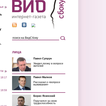
тьи
ть
у
.
лица
Павел Супрун
Увидел логику в вопросе
жителей
сти
Павел Малков
 18:17
Рассказал о «вопросе
выживания»
 18:59
Борис Ясинский
Поручился за свою
трудоспособность