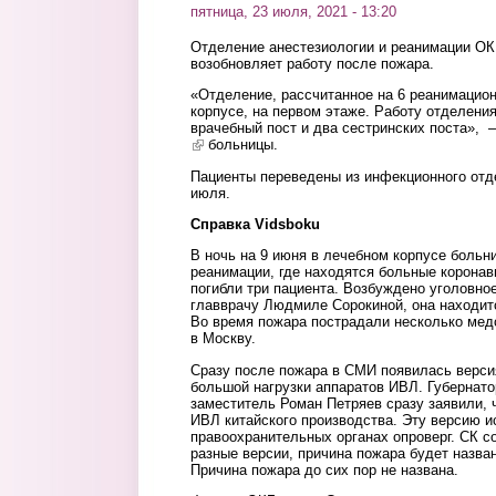
пятница, 23 июля, 2021 - 13:20
Отделение анестезиологии и реанимации ОК
возобновляет работу после пожара.
«Отделение, рассчитанное на 6 реанимацион
корпусе, на первом этаже. Работу отделени
врачебный пост и два сестринских поста», 
(link is external)
больницы.
Пациенты переведены из инфекционного отд
июля.
Справка Vidsboku
В ночь на 9 июня в лечебном корпусе больн
реанимации, где находятся больные коронав
погибли три пациента. Возбуждено уголовно
главврачу Людмиле Сорокиной, она находит
Во время пожара пострадали несколько мед
в Москву.
Сразу после пожара в СМИ появилась версия
большой нагрузки аппаратов ИВЛ. Губернат
заместитель Роман Петряев сразу заявили, 
ИВЛ китайского производства. Эту версию и
правоохранительных органах опроверг. СК с
разные версии, причина пожара будет назва
Причина пожара до сих пор не названа.