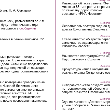
3 августа
Рязанская область заняла 73-е
место из 85-ти в рейтинге регио
по качеству дорог, который
Б им. Н. А. Семашко
составило «РИА Новости»
ных коек, разместится во 2-м
31 июля
я будут обеспечивать один
Исполнилось полтора года со д
– говорится в
сообщении
ареста Константина Смирнова
29 июля
еления в реанимационное 22
Стало известно об аресте перво
замминистра здравоохранения
Рязанской области
27 июля
Начинается благоустройство «
ицы произошел пожар в
Паустовского» в Солотче
ирусом. В результате пожара
е дело. Обвинение предъявлено
25 июля
ся под подпиской о невыезде.
Прокуратура нашла нарушения
сестер, одна госпитализирована
режима охраны Сегденского озе
 о возгорании проводки из-за
24 июля
Облправительство создаст ком
ор Николай Любимов и его
по территориальной обороне и
что загорелся именно аппарат
защите объектов Рязанской обл
сточник агентства ТАСС в
ообщал, что рассматривает
23 июля
на после проведения экспертиз.
Здание бывшего «Детского мир
улице Соборной в Рязани выст
на торги