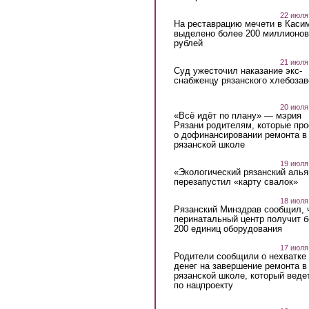
22 июля
На реставрацию мечети в Каси
выделено более 200 миллионов
рублей
21 июля
Суд ужесточил наказание экс-
снабженцу рязанского хлебоза
20 июля
«Всё идёт по плану» — мэрия
Рязани родителям, которые пр
о дофинансировании ремонта в
рязанской школе
19 июля
«Экологический рязанский алья
перезапустил «карту свалок»
18 июля
Рязанский Минздрав сообщил, 
перинатальный центр получит 
200 единиц оборудования
17 июля
Родители сообщили о нехватке
денег на завершение ремонта в
рязанской школе, который веде
по нацпроекту