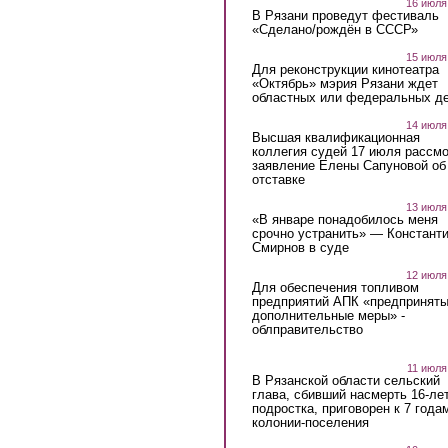
16 июля
В Рязани проведут фестиваль
«Сделано/рождён в СССР»
15 июля
Для реконструкции кинотеатра
«Октябрь» мэрия Рязани ждет
областных или федеральных де
14 июля
Высшая квалификационная
коллегия судей 17 июля рассмо
заявление Елены Сапуновой об
отставке
13 июля
«В январе понадобилось меня
срочно устранить» — Констант
Смирнов в суде
12 июля
Для обеспечения топливом
предприятий АПК «предпринят
дополнительные меры» -
облправительство
11 июля
В Рязанской области сельский
глава, сбивший насмерть 16-ле
подростка, приговорен к 7 года
колонии-поселения