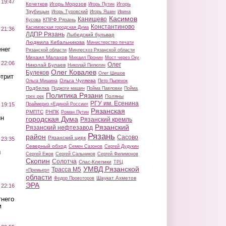
 19:47
Кочетков
Игорь Морозов
Игорь
Игорь Путин
Трубицын
Игорь Туровский
Игорь Яшин
Ирина
Касимов
Канищево
КПРФ Рязань
Кусова
Константиново
Касимовская городская Дума
 21:36
ЛДПР Рязань
Лыбедский бульвар
Людмила Кибальникова
Министерство печати
нег
Рязанской области
Минлесхоз Рязанской области
Михаил Малахов
Михаил Пронин
Мост через Оку
 22:06
Олег
Николай Булаев
Николай Пилюгин
Олег Ковалев
Булеков
Олег Шишов
трит
Ольга Чуляева
Ольга Мишина
Петр Пыленок
Подбелка
Поджоги машин
Пойма Павловки
Пойма
Политика Рязани
Поляны
трех рек
РГУ им. Есенина
Праймериз «Единой России»
 19:15
Рязанская
РМПТС
РНПК
Роман Путин
ин
городская Дума
Рязанский кремль
Рязанский
Рязанский нефтезавод
Рязань
район
Сасово
Рязанский цирк
 23:35
Северный обход
Семен Сазонов
Сергей Дудукин
ы
Сергей Ежов
Сергей Сальников
Сергей Филимонов
Скопин
Солотча
Спас-Клепики
ТРЦ
УМВД Рязанской
Трасса М5
«Премьер»
области
Шаукат Ахметов
Федор Провоторов
ЭРА
 22:16
тнего
м