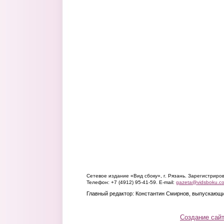
Сетевое издание «Вид сбоку», г. Рязань. Зарегистрир
Телефон: +7 (4912) 95-41-59. E-mail:
gazeta@vidsboku.c
Главный редактор: Константин Смирнов, выпускающи
Создание сай