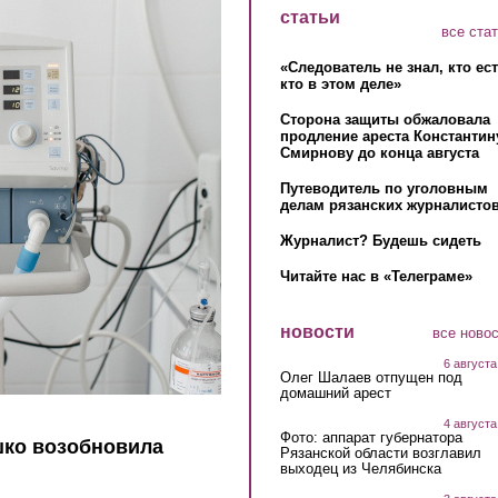
статьи
все ста
«Следователь не знал, кто ес
кто в этом деле»
Сторона защиты обжаловала
продление ареста Константин
Смирнову до конца августа
Путеводитель по уголовным
делам рязанских журналистов
Журналист? Будешь сидеть
Читайте нас в «Телеграме»
новости
все ново
6 августа
Олег Шалаев отпущен под
домашний арест
4 августа
Фото: аппарат губернатора
ко возобновила
Рязанской области возглавил
выходец из Челябинска