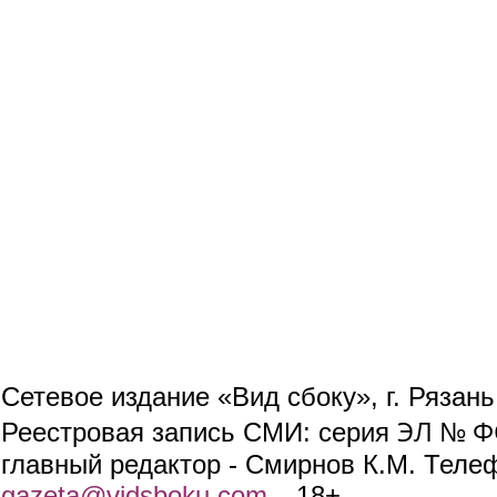
Сетевое издание «Вид сбоку», г. Рязан
ЭЛ № ФС
Реестровая запись СМИ: серия
главный редактор - Смирнов К.М. Телефо
gazeta@vidsboku.com
(link sends e-mail)
. 18+