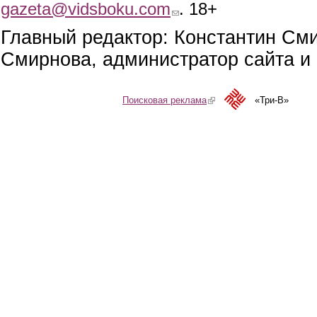
gazeta@vidsboku.com
(link sends e-mail)
. 18+
Главный редактор: Константин См
Смирнова, администратор сайта и 
Поисковая реклама
(link is external)
«Три-В»