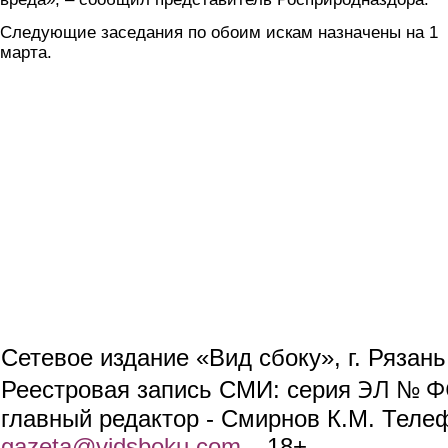
Следующие заседания по обоим искам назначены на 1
марта.
Сетевое издание «Вид сбоку», г. Рязан
ЭЛ № ФС
Реестровая запись СМИ: серия
главный редактор - Смирнов К.М. Телефо
gazeta@vidsboku.com
(link sends e-mail)
. 18+