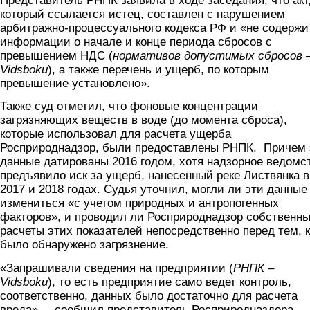
Представитель РНПК заявила в ходе заседания, что акт,
который ссылается истец, составлен с нарушением
арбитражно-процессуального кодекса РФ и «не содержи
информации о начале и конце периода сбросов с
превышением НДС (
нормативов допустимых сбросов 
Vidsboku
), а также перечень и ущерб, по которым
превышение установлено».
Также суд отметил, что фоновые концентрации
загрязняющих веществ в воде (до момента сброса),
которые использовал для расчета ущерба
Росприроднадзор, были предоставлены РНПК. Причем 
данные датированы 2016 годом, хотя надзорное ведомс
предъявило иск за ущерб, нанесенный реке Листвянка в
2017 и 2018 годах. Судья уточнил, могли ли эти данные
измениться «с учетом природных и антропогенных
факторов», и проводил ли Росприроднадзор собственн
расчеты этих показателей непосредственно перед тем, к
было обнаружено загрязнение.
«Запрашивали сведения на предприятии (
РНПК –
Vidsboku
), то есть предприятие само ведет контроль,
соответственно, данных было достаточно для расчета
вреда», – сообщил представитель Росприродназдора.