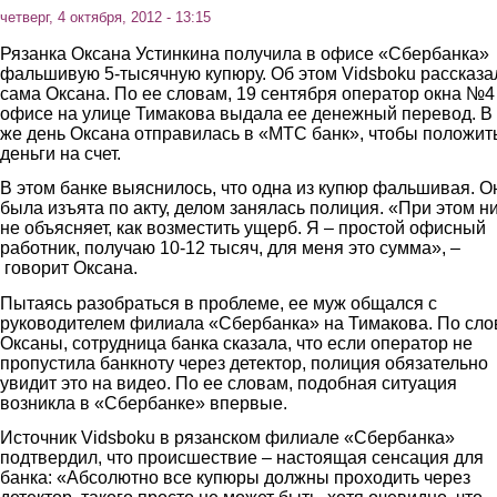
четверг, 4 октября, 2012 - 13:15
Рязанка Оксана Устинкина получила в офисе «Сбербанка»
фальшивую 5-тысячную купюру. Об этом Vidsboku рассказа
сама Оксана. По ее словам, 19 сентября оператор окна №4
офисе на улице Тимакова выдала ее денежный перевод. В 
же день Оксана отправилась в «МТС банк», чтобы положит
деньги на счет.
В этом банке выяснилось, что одна из купюр фальшивая. О
была изъята по акту, делом занялась полиция. «При этом н
не объясняет, как возместить ущерб. Я – простой офисный
работник, получаю 10-12 тысяч, для меня это сумма», –
говорит Оксана.
Пытаясь разобраться в проблеме, ее муж общался с
руководителем филиала «Сбербанка» на Тимакова. По сл
Оксаны, сотрудница банка сказала, что если оператор не
пропустила банкноту через детектор, полиция обязательно
увидит это на видео. По ее словам, подобная ситуация
возникла в «Сбербанке» впервые.
Источник Vidsboku в рязанском филиале «Сбербанка»
подтвердил, что происшествие – настоящая сенсация для
банка: «Абсолютно все купюры должны проходить через