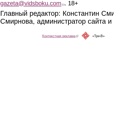
gazeta@vidsboku.com
(link sends e-mail)
. 18+
Главный редактор: Константин См
Смирнова, администратор сайта и 
Контекстная реклама
(link is external)
«Три-В»