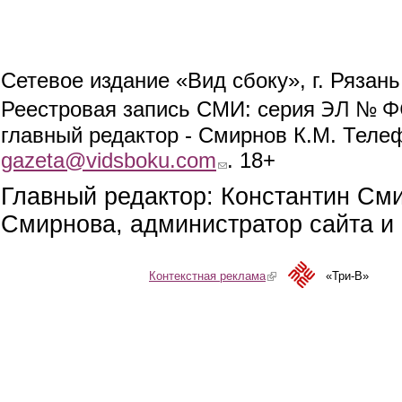
Сетевое издание «Вид сбоку», г. Рязан
ЭЛ № ФС
Реестровая запись СМИ: серия
главный редактор - Смирнов К.М. Телефо
gazeta@vidsboku.com
(link sends e-mail)
. 18+
Главный редактор: Константин См
Смирнова, администратор сайта и 
Контекстная реклама
(link is external)
«Три-В»