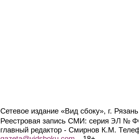
Сетевое издание «Вид сбоку», г. Рязан
ЭЛ № ФС
Реестровая запись СМИ: серия
главный редактор - Смирнов К.М. Телефо
gazeta@vidsboku.com
(link sends e-mail)
. 18+