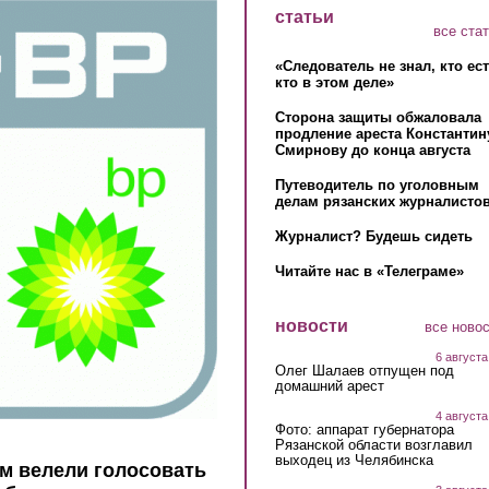
статьи
все ста
«Следователь не знал, кто ес
кто в этом деле»
Сторона защиты обжаловала
продление ареста Константин
Смирнову до конца августа
Путеводитель по уголовным
делам рязанских журналистов
Журналист? Будешь сидеть
Читайте нас в «Телеграме»
новости
все ново
6 августа
Олег Шалаев отпущен под
домашний арест
4 августа
Фото: аппарат губернатора
Рязанской области возглавил
выходец из Челябинска
ам велели голосовать