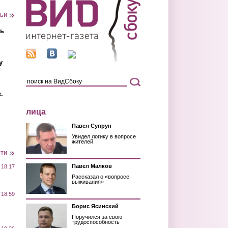
тьи
ть
у
.
лица
Павел Супрун
Увидел логику в вопросе
жителей
сти
Павел Малков
 18:17
Рассказал о «вопросе
выживания»
 18:59
Борис Ясинский
Поручился за свою
трудоспособность