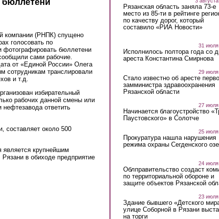
ь бюллетени
3 августа
Рязанская область заняла 73-е
место из 85-ти в рейтинге регио
по качеству дорог, который
составило «РИА Новости»
й компании (РНПК) спущено
рах голосовать по
31 июля
 и фотографировать бюллетени
Исполнилось полтора года со д
сообщили сами рабочие.
ареста Константина Смирнова
дата от «Единой России» Олега
ым сотрудникам транслировали
29 июля
Стало известно об аресте перво
ов и т.д.
замминистра здравоохранения
Рязанской области
организован избирательный
олько рабочих данной смены или
27 июля
и нефтезавода ответить
Начинается благоустройство «
Паустовского» в Солотче
и, составляет около 500
25 июля
Прокуратура нашла нарушения
режима охраны Сегденского озе
я является крупнейшим
 Рязани в обиходе предприятие
24 июля
Облправительство создаст ком
по территориальной обороне и
защите объектов Рязанской обл
23 июля
Здание бывшего «Детского мир
улице Соборной в Рязани выст
на торги