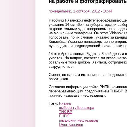
на работе и фотографироват
понедельник, 1 октября, 2012 - 20:44
Рабочим Рязанской нефтеперерабатывающе
указание 14 октября на губернаторских выбо
открепительным удостоверениям на заводе
на мобильные телефоны. Об этом Vidsboku 
Голосовать, по их словам, указано за канди
Ковалёва. Указание непосредственно рядов
руководители подразделений: начальники цех
14 октября на заводе будет рабочий день и 
участок. На вопрос, касается ли указание т
остальные тоже должны явиться, сотрудник
затруднились.
Смена, по словам источников на предприяти
работников.
Согласно информации сайта РНПК, компани
перерабатывающим предприятием ТНК-ВР. В
принято называть «нефтезавод».
Тэги:
Рязань
выборы губернатора
ТНК-ВР
РНПК
рязанский нефтезавод
Олег Ковалев