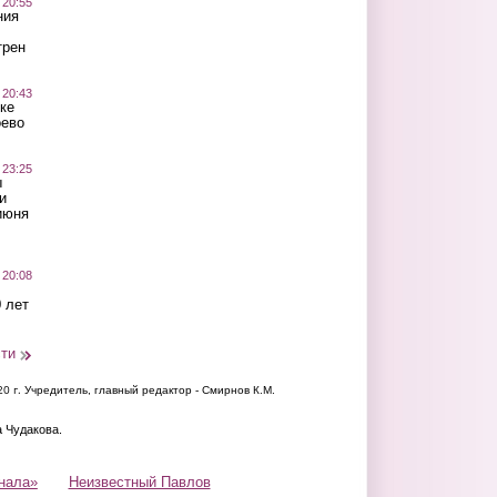
 20:55
ния
трен
 20:43
ке
оево
 23:25
ы
и
июня
 20:08
 лет
сти
20 г.
Учредитель, главный редактор - Смирнов К.М.
а Чудакова.
нала»
Неизвестный Павлов