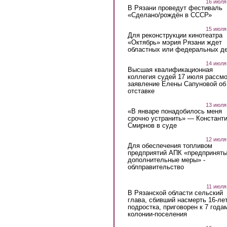
16 июля
В Рязани проведут фестиваль
«Сделано/рождён в СССР»
15 июля
Для реконструкции кинотеатра
«Октябрь» мэрия Рязани ждет
областных или федеральных де
14 июля
Высшая квалификационная
коллегия судей 17 июля рассмо
заявление Елены Сапуновой об
отставке
13 июля
«В январе понадобилось меня
срочно устранить» — Констант
Смирнов в суде
12 июля
Для обеспечения топливом
предприятий АПК «предпринят
дополнительные меры» -
облправительство
11 июля
В Рязанской области сельский
глава, сбивший насмерть 16-ле
подростка, приговорен к 7 года
колонии-поселения