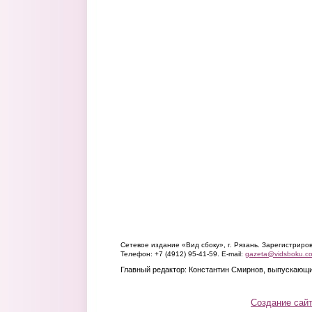
Сетевое издание «Вид сбоку», г. Рязань. Зарегистрир
Телефон: +7 (4912) 95-41-59. E-mail:
gazeta@vidsboku.c
Главный редактор: Константин Смирнов, выпускающи
Создание сай