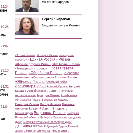
Не понят народом
 22:34
мове
Сергей Чиграков
Создал интригу в Рязани
 19:25
вода
 21:07
осили
«Атрон» Рязань
«Глобус» Рязань
«Городские
«Единая Россия» Рязань
проекты»
«Лучшие друзья» Рязань
«М5 Молл» Рязань
«Новая газета»
«Мещерская сторона»
 23:13
Рязань
«Сбербанк» Рязань
«Северная
нс»
компания»
«Справедливая Россия» Рязань
«Яблоко» Рязань
Александр Чайка
Александр Шерин
 21:32
Андрей
Алексей Фролов
что
Кашаев
Андрей Петруцкий
Андрей Красов
более
Аркадий Фомин
Антон Воробьев
Арт-Лужайка
Арт-лужайка Рязань
Беженцы из Украины
Валерий Рюмин
Виталий
Виктор Малюгин
 21:04
Артемов
Виталий Ларин
Владимир
Водоканал Рязани
Мимоглядов
Выборы в
Рязанской области
Выборы в Рязанскую городскую
тся
Думу
Выборы в Рязанскую областную Думу
Дашково-Песочня
Дмитрий Гудков
Евгений
Заборье
Игорь
Зызин
Застройка Рязани