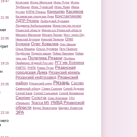
 19:47
Кочетков
Игорь Морозов
Игорь
Игорь Путин
Трубицын
Игорь Туровский
Игорь Яшин
Ирина
Касимов
Канищево
КПРФ Рязань
Кусова
Константиново
Касимовская городская Дума
 21:36
ЛДПР Рязань
Лыбедский бульвар
Людмила Кибальникова
Министерство печати
нег
Рязанской области
Минлесхоз Рязанской области
Михаил Малахов
Михаил Пронин
Мост через Оку
 22:06
Олег
Николай Булаев
Николай Пилюгин
Олег Ковалев
Булеков
Олег Шишов
трит
Ольга Чуляева
Ольга Мишина
Петр Пыленок
Подбелка
Поджоги машин
Пойма Павловки
Пойма
Политика Рязани
Поляны
трех рек
РГУ им. Есенина
Праймериз «Единой России»
 19:15
Рязанская
РМПТС
РНПК
Роман Путин
ин
городская Дума
Рязанский кремль
Рязанский
Рязанский нефтезавод
Рязань
район
Сасово
Рязанский цирк
 23:35
Северный обход
Семен Сазонов
Сергей Дудукин
ы
Сергей Ежов
Сергей Сальников
Сергей Филимонов
Скопин
Солотча
Спас-Клепики
ТРЦ
УМВД Рязанской
Трасса М5
«Премьер»
области
Шаукат Ахметов
Федор Провоторов
ЭРА
 22:16
тнего
м