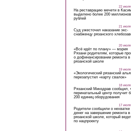
22 июля
На реставрацию мечети в Каси
выделено более 200 миллионов
рублей
21 июля
Суд ужесточил наказание экс-
снабженцу рязанского хлебоза
20 июля
«Всё идёт по плану» — мэрия
Рязани родителям, которые пр
о дофинансировании ремонта в
рязанской школе
19 июля
«Экологический рязанский алья
перезапустил «карту свалок»
18 июля
Рязанский Минздрав сообщил, 
перинатальный центр получит 
200 единиц оборудования
17 июля
Родители сообщили о нехватке
денег на завершение ремонта в
рязанской школе, который веде
по нацпроекту