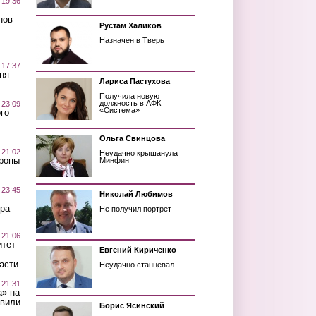
 19:36
нов
Рустам Халиков
Назначен в Тверь
 17:37
ня
Лариса Пастухова
Получила новую
должность в АФК
 23:09
«Система»
го
Ольга Свинцова
 21:02
Неудачно крышанула
Тропы
Минфин
 23:45
Николай Любимов
ра
Не получил портрет
 21:06
итет
Евгений Кириченко
асти
Неудачно станцевал
 21:31
а» на
авили
Борис Ясинский