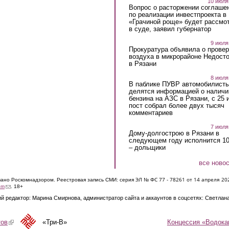
10 июля
Вопрос о расторжении соглаше
по реализации инвестпроекта в
«Грачиной роще» будет рассмо
в суде, заявил губернатор
9 июля
Прокуратура объявила о провер
воздуха в микрорайоне Недост
в Рязани
8 июля
В паблике ПУВР автомобилист
делятся информацией о наличи
бензина на АЗС в Рязани, с 25 
пост собрал более двух тысяч
комментариев
7 июля
Дому-долгострою в Рязани в
следующем году исполнится 10
– дольщики
все ново
ЭЛ № ФС 77 - 7826
1 от 14 апреля 20
овано Роскомнадзором. Реестровая запись СМИ: серия
(link sends e-mail)
om
. 18+
й редактор: Марина Смирнова, администратор сайта и аккаунтов в соцсетях: Светлан
Концессия «Водока
тов
(link is external)
«Три-В»