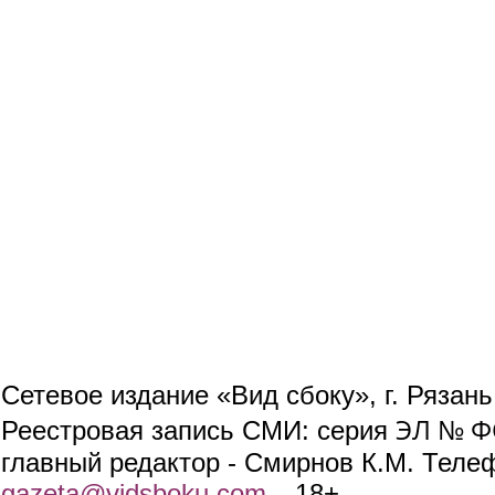
Сетевое издание «Вид сбоку», г. Рязан
ЭЛ № ФС
Реестровая запись СМИ: серия
главный редактор - Смирнов К.М. Телефо
gazeta@vidsboku.com
(link sends e-mail)
. 18+