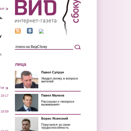
тьи
ть
у
.
лица
Павел Супрун
Увидел логику в вопросе
жителей
сти
Павел Малков
 18:17
Рассказал о «вопросе
выживания»
 18:59
Борис Ясинский
Поручился за свою
трудоспособность