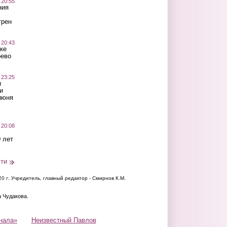
 20:55
ния
трен
 20:43
ке
оево
 23:25
ы
и
июня
 20:08
 лет
сти
20 г.
Учредитель, главный редактор - Смирнов К.М.
а Чудакова.
нала»
Неизвестный Павлов