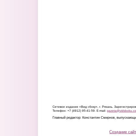
Сетевое издание «Вид сбоку», г. Рязань. Зарегистрир
Телефон: +7 (4912) 95-41-59. E-mail:
gazeta@vidsboku.c
Главный редактор: Константин Смирнов, выпускающи
Создание сай