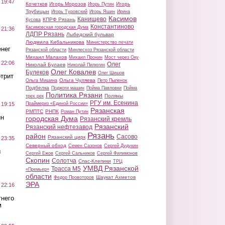
 19:47
Кочетков
Игорь Морозов
Игорь
Игорь Путин
Трубицын
Игорь Туровский
Игорь Яшин
Ирина
Касимов
Канищево
КПРФ Рязань
Кусова
Константиново
Касимовская городская Дума
 21:36
ЛДПР Рязань
Лыбедский бульвар
Людмила Кибальникова
Министерство печати
нег
Рязанской области
Минлесхоз Рязанской области
Михаил Малахов
Михаил Пронин
Мост через Оку
 22:06
Олег
Николай Булаев
Николай Пилюгин
Олег Ковалев
Булеков
Олег Шишов
трит
Ольга Чуляева
Ольга Мишина
Петр Пыленок
Подбелка
Поджоги машин
Пойма Павловки
Пойма
Политика Рязани
Поляны
трех рек
РГУ им. Есенина
Праймериз «Единой России»
 19:15
Рязанская
РМПТС
РНПК
Роман Путин
ин
городская Дума
Рязанский кремль
Рязанский
Рязанский нефтезавод
Рязань
район
Сасово
Рязанский цирк
 23:35
Северный обход
Семен Сазонов
Сергей Дудукин
ы
Сергей Ежов
Сергей Сальников
Сергей Филимонов
Скопин
Солотча
Спас-Клепики
ТРЦ
УМВД Рязанской
Трасса М5
«Премьер»
области
Шаукат Ахметов
Федор Провоторов
ЭРА
 22:16
тнего
м