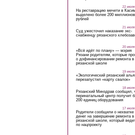
22 июля
На реставрацию мечети в Каси
выделено более 200 миллионов
рублей
21 июля
Суд ужесточил наказание экс-
снабженцу рязанского хлебоза
20 июля
«Всё идёт по плану» — мэрия
Рязани родителям, которые пр
о дофинансировании ремонта в
рязанской школе
19 июля
«Экологический рязанский алья
перезапустил «карту свалок»
18 июля
Рязанский Минздрав сообщил, 
перинатальный центр получит 
200 единиц оборудования
17 июля
Родители сообщили о нехватке
денег на завершение ремонта в
рязанской школе, который веде
по нацпроекту