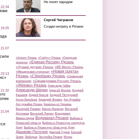
Не понят народом
 22:34
мове
Сергей Чиграков
Создал интригу в Рязани
 19:25
вода
 21:07
осили
«Атрон» Рязань
«Глобус» Рязань
«Городские
«Единая Россия» Рязань
проекты»
«Лучшие друзья» Рязань
«М5 Молл» Рязань
«Новая газета»
«Мещерская сторона»
 23:13
Рязань
«Сбербанк» Рязань
«Северная
нс»
компания»
«Справедливая Россия» Рязань
«Яблоко» Рязань
Александр Чайка
Александр Шерин
 21:32
Андрей
Алексей Фролов
что
Кашаев
Андрей Петруцкий
Андрей Красов
более
Аркадий Фомин
Антон Воробьев
Арт-Лужайка
Арт-лужайка Рязань
Беженцы из Украины
Валерий Рюмин
Виталий
Виктор Малюгин
 21:04
Артемов
Виталий Ларин
Владимир
Водоканал Рязани
Мимоглядов
Выборы в
Рязанской области
Выборы в Рязанскую городскую
тся
Думу
Выборы в Рязанскую областную Думу
Дашково-Песочня
Дмитрий Гудков
Евгений
Заборье
Игорь
Зызин
Застройка Рязани