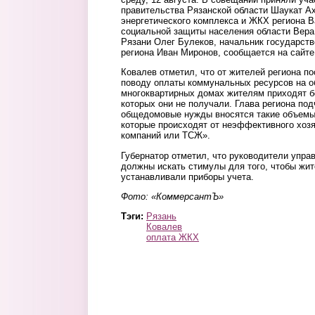
правительства Рязанской области Шаукат Ах
энергетического комплекса и ЖКХ региона 
социальной защиты населения области Вера
Рязани Олег Булеков, начальник государст
региона Иван Миронов, сообщается на сайте
Ковалев отметил, что от жителей региона п
поводу оплаты коммунальных ресурсов на 
многоквартирных домах жителям приходят б
которых они не получали. Глава региона под
общедомовые нужды вносятся такие объемы, 
которые происходят от неэффективного хо
компаний или ТСЖ».
Губернатор отметил, что руководители упр
должны искать стимулы для того, чтобы жи
устанавливали приборы учета.
Фото: «КоммерсантЪ»
Тэги:
Рязань
Ковалев
оплата ЖКХ