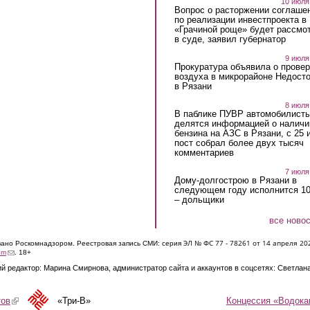
10 июля
Вопрос о расторжении соглаше
по реализации инвестпроекта в
«Грачиной роще» будет рассмо
в суде, заявил губернатор
9 июля
Прокуратура объявила о провер
воздуха в микрорайоне Недост
в Рязани
8 июля
В паблике ПУВР автомобилист
делятся информацией о наличи
бензина на АЗС в Рязани, с 25 
пост собрал более двух тысяч
комментариев
7 июля
Дому-долгострою в Рязани в
следующем году исполнится 10
– дольщики
все ново
ЭЛ № ФС 77 - 7826
1 от 14 апреля 20
овано Роскомнадзором. Реестровая запись СМИ: серия
(link sends e-mail)
om
. 18+
й редактор: Марина Смирнова, администратор сайта и аккаунтов в соцсетях: Светлан
Концессия «Водока
тов
(link is external)
«Три-В»