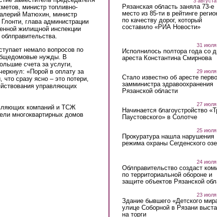
3 августа
Рязанская область заняла 73-е
метов, министр топливно-
место из 85-ти в рейтинге регио
Валерий Матюхин, министр
по качеству дорог, который
 Глонти, глава администрации
составило «РИА Новости»
венной жилищной инспекции
 облправительства.
31 июля
оступает немало вопросов по
Исполнилось полтора года со д
общедомовые нужды. В
ареста Константина Смирнова
ольшие счета за услуги,
черкнул: «Порой в оплату за
29 июля
Стало известно об аресте перво
что сразу ясно – это потери,
замминистра здравоохранения
зяйствования управляющих
Рязанской области
27 июля
авляющих компаний и ТСЖ
Начинается благоустройство «
тели многоквартирных домов
Паустовского» в Солотче
25 июля
Прокуратура нашла нарушения
режима охраны Сегденского озе
24 июля
Облправительство создаст ком
по территориальной обороне и
защите объектов Рязанской обл
23 июля
Здание бывшего «Детского мир
улице Соборной в Рязани выст
на торги