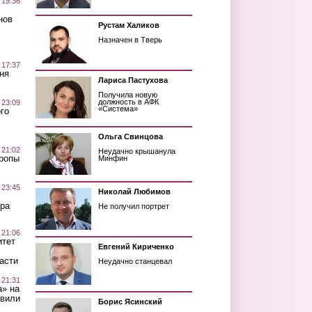
 19:36
нов
Рустам Халиков
Назначен в Тверь
 17:37
ня
Лариса Пастухова
Получила новую
должность в АФК
 23:09
«Система»
го
Ольга Свинцова
 21:02
Неудачно крышанула
Тропы
Минфин
 23:45
Николай Любимов
ра
Не получил портрет
 21:06
итет
Евгений Кириченко
асти
Неудачно станцевал
 21:31
а» на
авили
Борис Ясинский