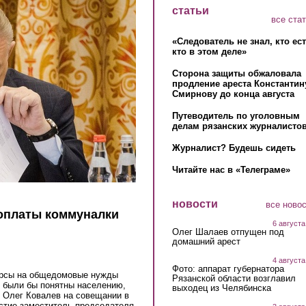
статьи
все ста
«Следователь не знал, кто ес
кто в этом деле»
Сторона защиты обжаловала
продление ареста Константин
Смирнову до конца августа
Путеводитель по уголовным
делам рязанских журналистов
Журналист? Будешь сидеть
Читайте нас в «Телеграме»
новости
все ново
 оплаты коммуналки
6 августа
Олег Шалаев отпущен под
домашний арест
4 августа
Фото: аппарат губернатора
сурсы на общедомовые нужды
Рязанской области возглавил
 были бы понятны населению,
выходец из Челябинска
р Олег Ковалев на совещании в
астие заместитель председателя