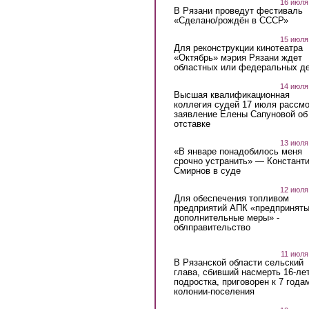
16 июля
В Рязани проведут фестиваль
«Сделано/рождён в СССР»
15 июля
Для реконструкции кинотеатра
«Октябрь» мэрия Рязани ждет
областных или федеральных де
14 июля
Высшая квалификационная
коллегия судей 17 июля рассмо
заявление Елены Сапуновой об
отставке
13 июля
«В январе понадобилось меня
срочно устранить» — Констант
Смирнов в суде
12 июля
Для обеспечения топливом
предприятий АПК «предпринят
дополнительные меры» -
облправительство
11 июля
В Рязанской области сельский
глава, сбивший насмерть 16-ле
подростка, приговорен к 7 года
колонии-поселения