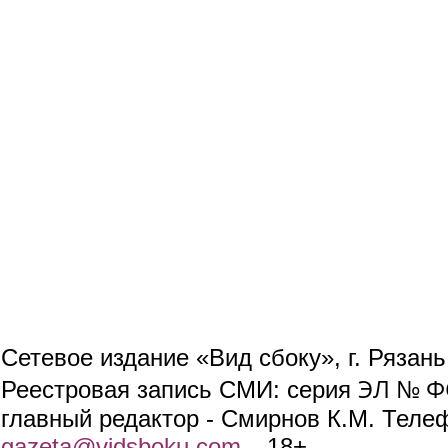
Сетевое издание «Вид сбоку», г. Рязан
ЭЛ № ФС
Реестровая запись СМИ: серия
главный редактор - Смирнов К.М. Телефо
gazeta@vidsboku.com
(link sends e-mail)
. 18+