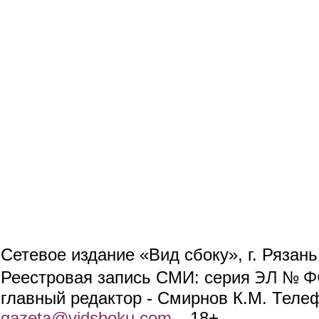
Сетевое издание «Вид сбоку», г. Рязан
ЭЛ № ФС
Реестровая запись СМИ: серия
главный редактор - Смирнов К.М. Телефо
gazeta@vidsboku.com
(link sends e-mail)
. 18+