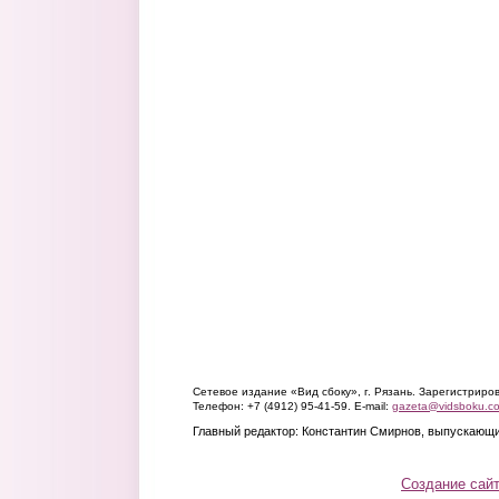
Сетевое издание «Вид сбоку», г. Рязань. Зарегистрир
Телефон: +7 (4912) 95-41-59. E-mail:
gazeta@vidsboku.c
Главный редактор: Константин Смирнов, выпускающи
Создание сай