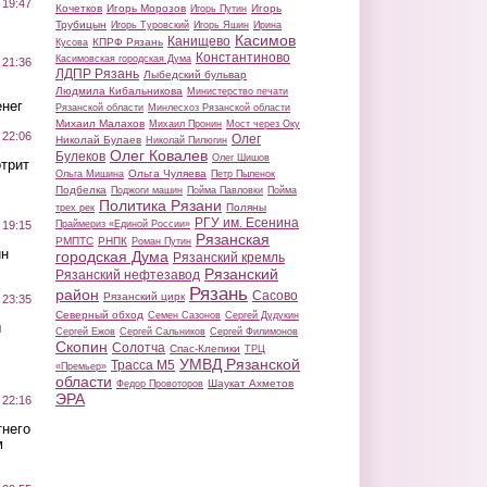
 19:47
Кочетков
Игорь Морозов
Игорь
Игорь Путин
Трубицын
Игорь Туровский
Игорь Яшин
Ирина
Касимов
Канищево
КПРФ Рязань
Кусова
Константиново
Касимовская городская Дума
 21:36
ЛДПР Рязань
Лыбедский бульвар
Людмила Кибальникова
Министерство печати
нег
Рязанской области
Минлесхоз Рязанской области
Михаил Малахов
Михаил Пронин
Мост через Оку
 22:06
Олег
Николай Булаев
Николай Пилюгин
Олег Ковалев
Булеков
Олег Шишов
трит
Ольга Чуляева
Ольга Мишина
Петр Пыленок
Подбелка
Поджоги машин
Пойма Павловки
Пойма
Политика Рязани
Поляны
трех рек
РГУ им. Есенина
Праймериз «Единой России»
 19:15
Рязанская
РМПТС
РНПК
Роман Путин
ин
городская Дума
Рязанский кремль
Рязанский
Рязанский нефтезавод
Рязань
район
Сасово
Рязанский цирк
 23:35
Северный обход
Семен Сазонов
Сергей Дудукин
ы
Сергей Ежов
Сергей Сальников
Сергей Филимонов
Скопин
Солотча
Спас-Клепики
ТРЦ
УМВД Рязанской
Трасса М5
«Премьер»
области
Шаукат Ахметов
Федор Провоторов
ЭРА
 22:16
тнего
м