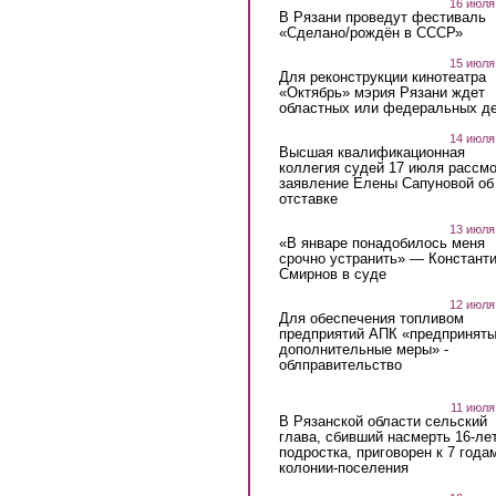
16 июля
В Рязани проведут фестиваль
«Сделано/рождён в СССР»
15 июля
Для реконструкции кинотеатра
«Октябрь» мэрия Рязани ждет
областных или федеральных де
14 июля
Высшая квалификационная
коллегия судей 17 июля рассмо
заявление Елены Сапуновой об
отставке
13 июля
«В январе понадобилось меня
срочно устранить» — Констант
Смирнов в суде
12 июля
Для обеспечения топливом
предприятий АПК «предпринят
дополнительные меры» -
облправительство
11 июля
В Рязанской области сельский
глава, сбивший насмерть 16-ле
подростка, приговорен к 7 года
колонии-поселения