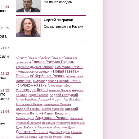
Не понят народом
 22:34
мове
Сергей Чиграков
Создал интригу в Рязани
 19:25
вода
 21:07
осили
«Атрон» Рязань
«Глобус» Рязань
«Городские
«Единая Россия» Рязань
проекты»
«Лучшие друзья» Рязань
«М5 Молл» Рязань
«Новая газета»
«Мещерская сторона»
 23:13
Рязань
«Сбербанк» Рязань
«Северная
нс»
компания»
«Справедливая Россия» Рязань
«Яблоко» Рязань
Александр Чайка
Александр Шерин
 21:32
Андрей
Алексей Фролов
что
Кашаев
Андрей Петруцкий
Андрей Красов
более
Аркадий Фомин
Антон Воробьев
Арт-Лужайка
Арт-лужайка Рязань
Беженцы из Украины
Валерий Рюмин
Виталий
Виктор Малюгин
 21:04
Артемов
Виталий Ларин
Владимир
Водоканал Рязани
Мимоглядов
Выборы в
Рязанской области
Выборы в Рязанскую городскую
тся
Думу
Выборы в Рязанскую областную Думу
Дашково-Песочня
Дмитрий Гудков
Евгений
Заборье
Игорь
Зызин
Застройка Рязани