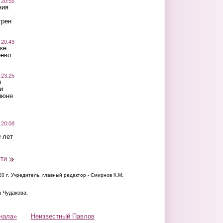
 20:55
ния
трен
 20:43
ке
оево
 23:25
ы
и
июня
 20:08
 лет
сти
20 г.
Учредитель, главный редактор - Смирнов К.М.
а Чудакова.
нала»
Неизвестный Павлов