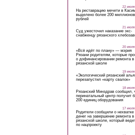
22 июля
На реставрацию мечети в Каси
выделено более 200 миллионов
рублей
21 июля
Суд ужесточил наказание экс-
снабженцу рязанского хлебоза
20 июля
«Всё идёт по плану» — мэрия
Рязани родителям, которые пр
о дофинансировании ремонта в
рязанской школе
19 июля
«Экологический рязанский алья
перезапустил «карту свалок»
18 июля
Рязанский Минздрав сообщил, 
перинатальный центр получит 
200 единиц оборудования
17 июля
Родители сообщили о нехватке
денег на завершение ремонта в
рязанской школе, который веде
по нацпроекту