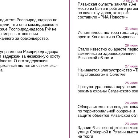
3 августа
Рязанская область заняла 73-е
место из 85-ти в рейтинге регио
по качеству дорог, который
составило «РИА Новости»
оводителя Росприроднадзора по
щили, что он в командировке и
лужбе Росприроднадзора РФ не
31 июля
Исполнилось полтора года со д
ты меры в отношении
ареста Константина Смирнова
жанного за браконьерство,
29 июля
Стало известно об аресте перво
о управления Росприроднадзора
замминистра здравоохранения
л задержан за незаконную охоту
Рязанской области
бласти. О его задержании
ержанный является сыном экс-
27 июля
Начинается благоустройство «
а.
Паустовского» в Солотче
25 июля
Прокуратура нашла нарушения
режима охраны Сегденского озе
24 июля
Облправительство создаст ком
по территориальной обороне и
защите объектов Рязанской обл
23 июля
Здание бывшего «Детского мир
улице Соборной в Рязани выст
на торги