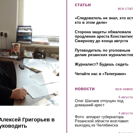
статьи
все ста
«Следователь не знал, кто ес
кто в этом деле»
Сторона защиты обжаловала
продление ареста Константин
Смирнову до конца августа
Путеводитель по уголовным
делам рязанских журналистов
Журналист? Будешь сидеть
Читайте нас в «Телеграме»
новости
все ново
6 августа
Олег Шалаев отпущен под
домашний арест
4 августа
Фото: аппарат губернатора
Алексей Григорьев в
Рязанской области возглавил
выходец из Челябинска
уководить