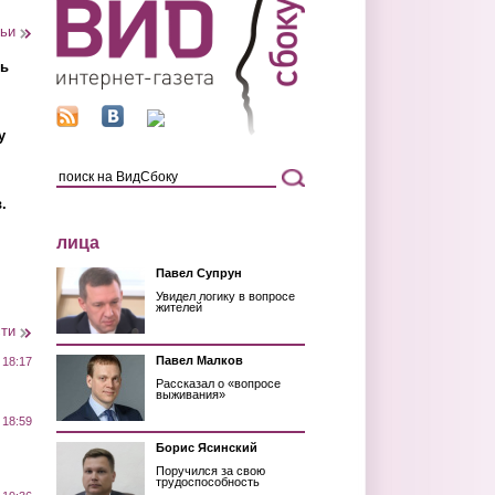
тьи
ть
у
.
лица
Павел Супрун
Увидел логику в вопросе
жителей
сти
Павел Малков
 18:17
Рассказал о «вопросе
выживания»
 18:59
Борис Ясинский
Поручился за свою
трудоспособность