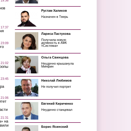
 19:36
нов
Рустам Халиков
Назначен в Тверь
 17:37
ня
Лариса Пастухова
Получила новую
должность в АФК
 23:09
«Система»
го
Ольга Свинцова
 21:02
Неудачно крышанула
Тропы
Минфин
 23:45
Николай Любимов
ра
Не получил портрет
 21:06
итет
Евгений Кириченко
асти
Неудачно станцевал
 21:31
а» на
авили
Борис Ясинский