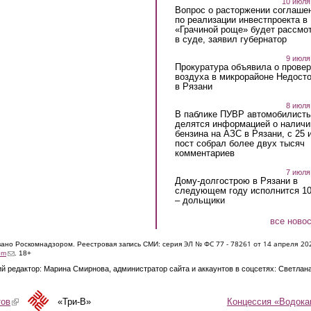
10 июля
Вопрос о расторжении соглаше
по реализации инвестпроекта в
«Грачиной роще» будет рассмо
в суде, заявил губернатор
9 июля
Прокуратура объявила о провер
воздуха в микрорайоне Недост
в Рязани
8 июля
В паблике ПУВР автомобилист
делятся информацией о наличи
бензина на АЗС в Рязани, с 25 
пост собрал более двух тысяч
комментариев
7 июля
Дому-долгострою в Рязани в
следующем году исполнится 10
– дольщики
все ново
ЭЛ № ФС 77 - 7826
1 от 14 апреля 20
овано Роскомнадзором. Реестровая запись СМИ: серия
(link sends e-mail)
om
. 18+
й редактор: Марина Смирнова, администратор сайта и аккаунтов в соцсетях: Светлан
Концессия «Водока
тов
(link is external)
«Три-В»