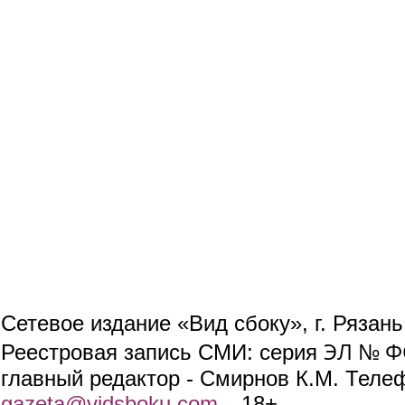
Сетевое издание «Вид сбоку», г. Рязан
ЭЛ № ФС
Реестровая запись СМИ: серия
главный редактор - Смирнов К.М. Телефо
gazeta@vidsboku.com
(link sends e-mail)
. 18+