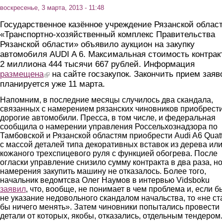
воскресенье, 3 марта, 2013 - 11:48
Государственное казённое учреждение Рязанской облас
«Транспортно-хозяйственный комплекс Правительства
Рязанской области» объявило аукцион на закупку
автомобиля AUDI A 6. Максимальная стоимость контракт
2 миллиона 444 тысячи 667 рублей. Информация
размещена
(link is external)
на сайте госзакупок. Закончить прием заяв
планируется уже 11 марта.
Напомним, в последние месяцы случилось два скандала,
связанных с намерением рязанских чиновников приобрест
дорогие автомобили. Пресса, в том числе, и федеральная
сообщила о намерении управления Россельхознадзора по
Тамбовской и Рязанской областям приобрести Audi A6 Quatt
с массой деталей типа декоративных вставок из дерева ил
кожаного трехспицевого руля с функцией обогрева. После
огласки управление снизило сумму контракта в два раза, но
намерения закупить машину не отказалось. Более того,
начальник ведомтсва Олег Наумов в интервью Vidsboku
заявил
, что, вообще, не понимает в чем проблема и, если б
не указание недовольного скандалом начальства, то «не ст
бы ничего менять». Затем чиновники попытались провести
детали от которых, якобы, отказались, отдельным тендером