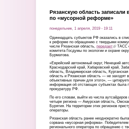
Рязанскую область записали 
по «мусорной реформе»
понедельник, 1 апреля, 2019 - 19:11
Одиннадцать субъектов РФ оказались в спи
к реформе по обращению с твердыми комму
числе Рязанская область,
передает
(link is ex
ТАСС с
комитета Госдумы по экологии и охране о
Бурматова.
«Еврейский автономный округ, Ненецкий авт
Краснодарский край, Хабаровский край, Заб
область, Владимирская область, Курганская
область и Рязанская область — не заходят 
объективных причин для этого», — цитирует
информация об отстающих субъектах была 
прокуратуру РФ.
По его словам, выйти из числа аутсайдеров 
четыре региона — Амурская область, Омская
Бурятия. На территории этих регионов прист
операторы.
Рязанская область ранее неоднократно была 
сорвана «мусорная реформа». Победителем 
регионального оператора по обращению с 