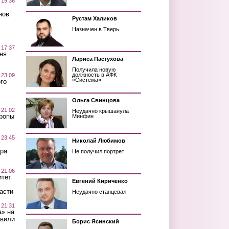
 19:36
нов
Рустам Халиков
Назначен в Тверь
 17:37
ня
Лариса Пастухова
Получила новую
должность в АФК
 23:09
«Система»
го
Ольга Свинцова
 21:02
Неудачно крышанула
Тропы
Минфин
 23:45
Николай Любимов
ра
Не получил портрет
 21:06
итет
Евгений Кириченко
асти
Неудачно станцевал
 21:31
а» на
авили
Борис Ясинский