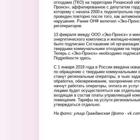
отходами (ТКО) на территории Рязанской об
Пронск», аффилированное с депутатом го
которому с начала 2000-х подконтрольна го
проведен повторно после того, как антимон
нарушения. Ранее ОНФ включил «Эко-Пронс
регоператоров.
13 февраля между ООО «Эко-Пронск» и мин
энергетического комплекса и жилищно-комму
было подписано Соглашение об организации
твердыми коммунальными отходами на терри
Теперь с «Эко-Пронск» необходимо подписат
Подробности здесь.
С 1 января 2019 года в России введена нова
по обращению с твердыми коммунальными о
станут региональные операторы, в чьих зад
обработка, обезвреживание, захоронение отх
начнут работать операторы, оплата их услу
лицами будет осуществляться как отдельна
входящая в состав платы управляющей ком
помещения. Тарифы на услуги региональных
утверждаться отдельно.
На фото: улица Гражданская (фото - vk.com/