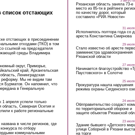
3 августа
Рязанская область заняла 73-е
место из 85-ти в рейтинге регио
в список отстающих
по качеству дорог, который
составило «РИА Новости»
31 июля
Исполнилось полтора года со д
ареста Константина Смирнова
ске отстающих в присоединении
нальными отходами (ТКО) в том
29 июля
Стало известно об аресте перво
ternal)
о ссылкой на председателя
замминистра здравоохранения
кружающей среды Владимира
Рязанской области
27 июля
ономный округ, Приморье,
Начинается благоустройство «
айкальский край, Архангельская
Паустовского» в Солотче
 область, Ленинградская
в реформу. Мы не видим там
25 июля
ся Бурматов. Он напомнил, что
Прокуратура нашла нарушения
передана в Генеральную
режима охраны Сегденского озе
24 июля
к 1 апреля успели только
Облправительство создаст ком
 область, Северная Осетия и
по территориальной обороне и
упили к работе региональные
защите объектов Рязанской обл
23 июля
названа в числе регионов, где
Здание бывшего «Детского мир
конкурса по отбору
улице Соборной в Рязани выст
твердыми коммунальными
на торги