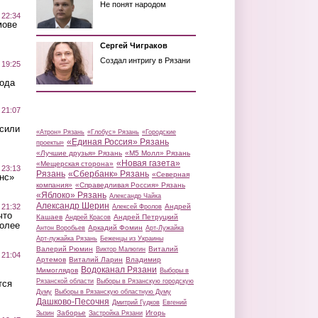
Не понят народом
 22:34
мове
Сергей Чиграков
Создал интригу в Рязани
 19:25
вода
 21:07
осили
«Атрон» Рязань
«Глобус» Рязань
«Городские
«Единая Россия» Рязань
проекты»
«Лучшие друзья» Рязань
«М5 Молл» Рязань
«Новая газета»
«Мещерская сторона»
 23:13
Рязань
«Сбербанк» Рязань
«Северная
нс»
компания»
«Справедливая Россия» Рязань
«Яблоко» Рязань
Александр Чайка
Александр Шерин
 21:32
Андрей
Алексей Фролов
что
Кашаев
Андрей Петруцкий
Андрей Красов
более
Аркадий Фомин
Антон Воробьев
Арт-Лужайка
Арт-лужайка Рязань
Беженцы из Украины
Валерий Рюмин
Виталий
Виктор Малюгин
 21:04
Артемов
Виталий Ларин
Владимир
Водоканал Рязани
Мимоглядов
Выборы в
Рязанской области
Выборы в Рязанскую городскую
тся
Думу
Выборы в Рязанскую областную Думу
Дашково-Песочня
Дмитрий Гудков
Евгений
Заборье
Игорь
Зызин
Застройка Рязани