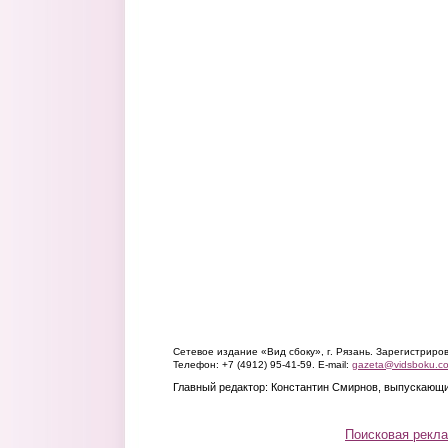
Сетевое издание «Вид сбоку», г. Рязань. Зарегистрир
Телефон: +7 (4912) 95-41-59. E-mail:
gazeta@vidsboku.c
Главный редактор: Константин Смирнов, выпускающи
Поисковая рекл