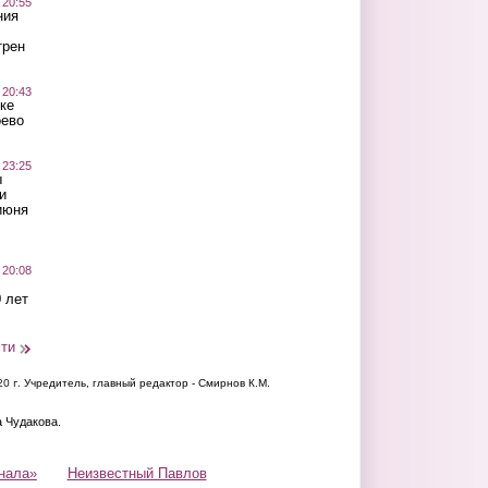
 20:55
ния
трен
 20:43
ке
оево
 23:25
ы
и
июня
 20:08
 лет
сти
20 г.
Учредитель, главный редактор - Смирнов К.М.
а Чудакова.
нала»
Неизвестный Павлов