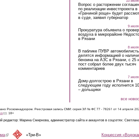
10 июля
Вопрос о расторжении соглаше
по реализации инвестпроекта в
«Грачиной роще» будет рассмо
в суде, заявил губернатор
9 июля
Прокуратура объявила о провер
воздуха в микрорайоне Недост
в Рязани
8 июля
В паблике ПУВР автомобилист
делятся информацией о наличи
бензина на АЗС в Рязани, с 25 
пост собрал более двух тысяч
комментариев
7 июля
Дому-долгострою в Рязани в
следующем году исполнится 10
– дольщики
все ново
ЭЛ № ФС 77 - 7826
1 от 14 апреля 20
овано Роскомнадзором. Реестровая запись СМИ: серия
(link sends e-mail)
om
. 18+
й редактор: Марина Смирнова, администратор сайта и аккаунтов в соцсетях: Светлан
Концессия «Водока
ама
(link is external)
«Три-В»