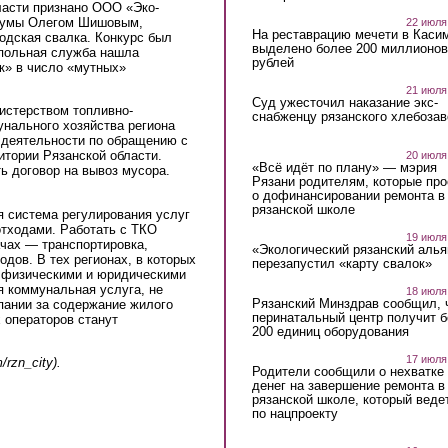
ласти признано ООО «Эко-
рдумы Олегом Шишовым,
22 июля
На реставрацию мечети в Каси
родская свалка. Конкурс был
выделено более 200 миллионов
опольная служба нашла
рублей
к» в число «мутных»
21 июля
Суд ужесточил наказание экс-
истерством топливно-
снабженцу рязанского хлебоза
нального хозяйства региона
 деятельности по обращению с
тории Рязанской области.
20 июля
«Всё идёт по плану» — мэрия
ь договор на вывоз мусора.
Рязани родителям, которые пр
о дофинансировании ремонта в
рязанской школе
я система регулирования услуг
тходами. Работать с ТКО
19 июля
ачах — транспортировка,
«Экологический рязанский алья
одов. В тех регионах, в которых
перезапустил «карту свалок»
г физическими и юридическими
я коммунальная услуга, не
18 июля
Рязанский Минздрав сообщил, 
пании за содержание жилого
перинатальный центр получит 
 операторов станут
200 единиц оборудования
17 июля
rzn_city).
Родители сообщили о нехватке
денег на завершение ремонта в
рязанской школе, который веде
по нацпроекту