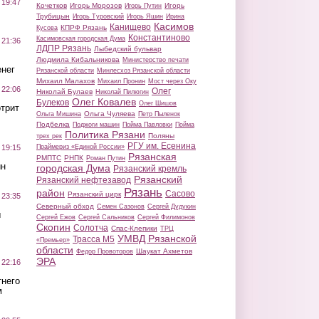
 19:47
Кочетков
Игорь Морозов
Игорь
Игорь Путин
Трубицын
Игорь Туровский
Игорь Яшин
Ирина
Касимов
Канищево
КПРФ Рязань
Кусова
Константиново
Касимовская городская Дума
 21:36
ЛДПР Рязань
Лыбедский бульвар
Людмила Кибальникова
Министерство печати
нег
Рязанской области
Минлесхоз Рязанской области
Михаил Малахов
Михаил Пронин
Мост через Оку
 22:06
Олег
Николай Булаев
Николай Пилюгин
Олег Ковалев
Булеков
Олег Шишов
трит
Ольга Чуляева
Ольга Мишина
Петр Пыленок
Подбелка
Поджоги машин
Пойма Павловки
Пойма
Политика Рязани
Поляны
трех рек
РГУ им. Есенина
Праймериз «Единой России»
 19:15
Рязанская
РМПТС
РНПК
Роман Путин
ин
городская Дума
Рязанский кремль
Рязанский
Рязанский нефтезавод
Рязань
район
Сасово
Рязанский цирк
 23:35
Северный обход
Семен Сазонов
Сергей Дудукин
ы
Сергей Ежов
Сергей Сальников
Сергей Филимонов
Скопин
Солотча
Спас-Клепики
ТРЦ
УМВД Рязанской
Трасса М5
«Премьер»
области
Шаукат Ахметов
Федор Провоторов
ЭРА
 22:16
тнего
м