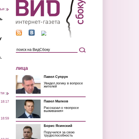
тьи
ть
у
.
лица
Павел Супрун
Увидел логику в вопросе
жителей
сти
Павел Малков
 18:17
Рассказал о «вопросе
выживания»
 18:59
Борис Ясинский
Поручился за свою
трудоспособность