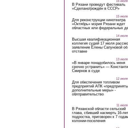
16 июля
В Рязани проведут фестиваль
«Сделано/рождён в СССР»
15 июля
Для реконструкции кинотеатра
«Октябрь» мэрия Рязани ждет
областных или федеральных де
14 июля
Высшая квалификационная
коллегия судей 17 июля рассмо
заявление Елены Сапуновой об
отставке
13 июля
«В январе понадобилось меня
срочно устранить» — Констант
Смирнов в суде
12 июля
Для обеспечения топливом
предприятий АПК «предпринят
дополнительные меры» -
облправительство
11 июля
В Рязанской области сельский
глава, сбивший насмерть 16-ле
подростка, приговорен к 7 года
колонии-поселения