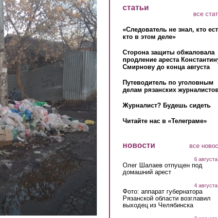
статьи
все ста
«Следователь не знал, кто ес
кто в этом деле»
Сторона защиты обжаловала
продление ареста Константин
Смирнову до конца августа
Путеводитель по уголовным
делам рязанских журналистов
Журналист? Будешь сидеть
Читайте нас в «Телеграме»
новости
все ново
6 августа
Олег Шалаев отпущен под
домашний арест
4 августа
Фото: аппарат губернатора
Рязанской области возглавил
выходец из Челябинска