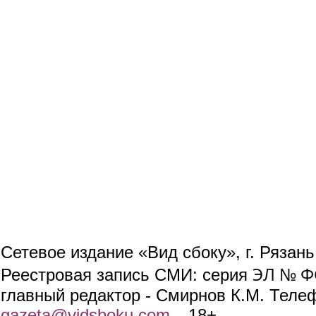
Сетевое издание «Вид сбоку», г. Рязан
ЭЛ № ФС
Реестровая запись СМИ: серия
главный редактор - Смирнов К.М. Телефо
gazeta@vidsboku.com
(link sends e-mail)
. 18+