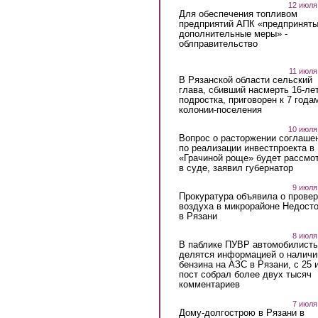
12 июля
Для обеспечения топливом
предприятий АПК «предпринят
дополнительные меры» -
облправительство
11 июля
В Рязанской области сельский
глава, сбивший насмерть 16-ле
подростка, приговорен к 7 года
колонии-поселения
10 июля
Вопрос о расторжении соглаше
по реализации инвестпроекта в
«Грачиной роще» будет рассмо
в суде, заявил губернатор
9 июля
Прокуратура объявила о провер
воздуха в микрорайоне Недост
в Рязани
8 июля
В паблике ПУВР автомобилист
делятся информацией о наличи
бензина на АЗС в Рязани, с 25 
пост собрал более двух тысяч
комментариев
7 июля
Дому-долгострою в Рязани в