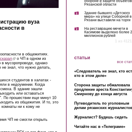
обороне и защите объектов
Рязанской области
Здание бывшего «Детского
мира» на улице Соборной в
Рязани выставили на торги
нистрацию вуза
асности в
На реставрацию мечети в
Касимове выделено более 
миллионов рублей
1 из 4121
езопасности в общежитиях.
статьи
сказал
(link is external)
о ЧП в одном из
все ста
 в мусоропроводе, однако
 не знал, что нужно делать,
«Следователь не знал, кто ес
кто в этом деле»
ихся студентов в халатах -
ояли в недоумении. Когда
Сторона защиты обжаловала
 смеха. В здание зашли
продление ареста Константин
Выходить или оставаться
Смирнову до конца августа
м". По прошествии еще минут 10
ыходить из общежития. И то, это
Путеводитель по уголовным
в комнаты ни к кому не
делам рязанских журналистов
Журналист? Будешь сидеть
ремя ЧП не смогли открыть
Читайте нас в «Телеграме»