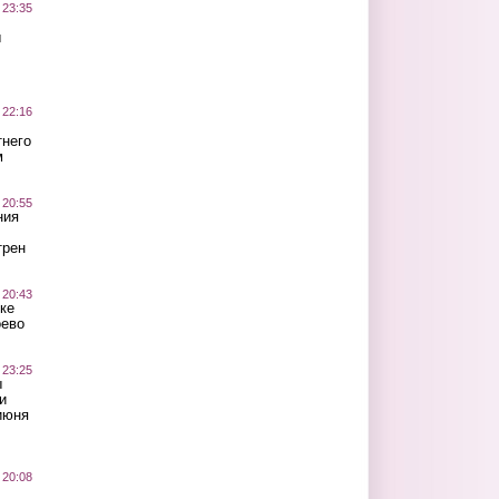
 23:35
ы
 22:16
тнего
м
 20:55
ния
трен
 20:43
ке
оево
 23:25
ы
и
июня
 20:08