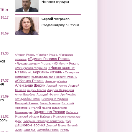
Не понят народом
сти
 18:17
Сергей Чиграков
Создал интригу в Рязани
 18:59
 19:36
«Атрон» Рязань
«Глобус» Рязань
«Городские
«Единая Россия» Рязань
проекты»
нов
«Лучшие друзья» Рязань
«М5 Молл» Рязань
«Новая газета»
«Мещерская сторона»
Рязань
«Сбербанк» Рязань
«Северная
компания»
«Справедливая Россия» Рязань
 17:37
«Яблоко» Рязань
Александр Чайка
ня
Александр Шерин
Андрей
Алексей Фролов
Кашаев
Андрей Петруцкий
Андрей Красов
Аркадий Фомин
Антон Воробьев
Арт-Лужайка
 23:09
Арт-лужайка Рязань
Беженцы из Украины
го
Валерий Рюмин
Виталий
Виктор Малюгин
Артемов
Виталий Ларин
Владимир
Водоканал Рязани
Мимоглядов
Выборы в
 21:02
Рязанской области
Выборы в Рязанскую городскую
Тропы
Думу
Выборы в Рязанскую областную Думу
Дашково-Песочня
Дмитрий Гудков
Евгений
Заборье
Игорь
Зызин
Застройка Рязани