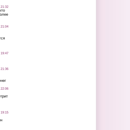
 21:32
что
более
 21:04
тся
 19:47
 21:36
нег
 22:06
трит
 19:15
ин