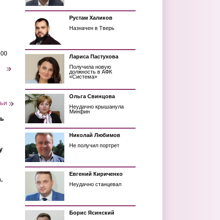
Рустам Халиков
Назначен в Тверь
200
Лариса Пастухова
Получила новую
следующая ›
должность в АФК
«Система»
Ольга Свинцова
тьи
Неудачно крышанула
Минфин
ть
Николай Любимов
Не получил портрет
у
Евгений Кириченко
.
Неудачно станцевал
Борис Ясинский