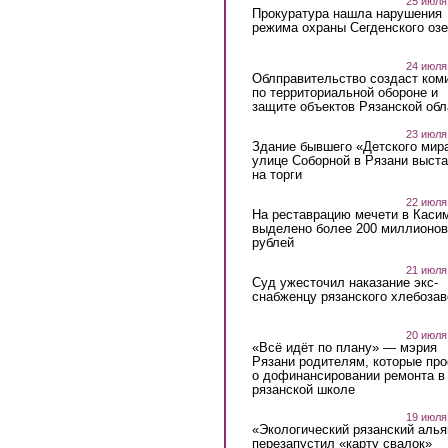
25 июля
Прокуратура нашла нарушения
режима охраны Сегденского озе
24 июля
Облправительство создаст ком
по территориальной обороне и
защите объектов Рязанской обл
23 июля
Здание бывшего «Детского мир
улице Соборной в Рязани выст
на торги
22 июля
На реставрацию мечети в Каси
выделено более 200 миллионов
рублей
21 июля
Суд ужесточил наказание экс-
снабженцу рязанского хлебоза
20 июля
«Всё идёт по плану» — мэрия
Рязани родителям, которые пр
о дофинансировании ремонта в
рязанской школе
19 июля
«Экологический рязанский алья
перезапустил «карту свалок»