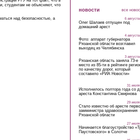
трации РГУ на тот факт, что в
и, студентам не объясняют, что
новости
все ново
маться над безопасностью, а
6 августа
Олег Шалаев отпущен под
домашний арест
4 августа
Фото: аппарат губернатора
Рязанской области возглавил
выходец из Челябинска
3 августа
Рязанская область заняла 73-е
место из 85-ти в рейтинге регио
по качеству дорог, который
составило «РИА Новости»
31 июля
Исполнилось полтора года со д
ареста Константина Смирнова
29 июля
Стало известно об аресте перво
замминистра здравоохранения
Рязанской области
27 июля
Начинается благоустройство «
Паустовского» в Солотче