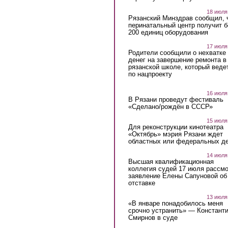
18 июля
Рязанский Минздрав сообщил, 
перинатальный центр получит 
200 единиц оборудования
17 июля
Родители сообщили о нехватке
денег на завершение ремонта в
рязанской школе, который веде
по нацпроекту
16 июля
В Рязани проведут фестиваль
«Сделано/рождён в СССР»
15 июля
Для реконструкции кинотеатра
«Октябрь» мэрия Рязани ждет
областных или федеральных де
14 июля
Высшая квалификационная
коллегия судей 17 июля рассмо
заявление Елены Сапуновой об
отставке
13 июля
«В январе понадобилось меня
срочно устранить» — Констант
Смирнов в суде