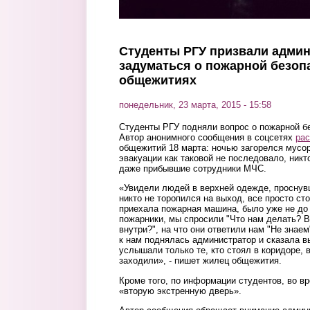
Студенты РГУ призвали адми
задуматься о пожарной безоп
общежитиях
понедельник, 23 марта, 2015 - 15:58
Студенты РГУ подняли вопрос о пожарной б
Автор анонимного сообщения в соцсетях
рас
общежитий 18 марта: ночью загорелся мусор
эвакуации как таковой не последовало, никто
даже прибывшие сотрудники МЧС.
«Увидели людей в верхней одежде, проснувш
никто не торопился на выход, все просто ст
приехала пожарная машина, было уже не до
пожарники, мы спросили "Что нам делать? 
внутри?", на что они ответили нам "Не знае
к нам поднялась администратор и сказала в
услышали только те, кто стоял в коридоре, 
заходили», - пишет жилец общежития.
Кроме того, по информации студентов, во в
«вторую экстренную дверь».