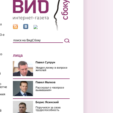
ил
3-е
со
лица
Павел Супрун
Увидел логику в вопросе
жителей
й
Павел Малков
о
лотче
Рассказал о «вопросе
выживания»
ения
Борис Ясинский
Поручился за свою
трудоспособность
й