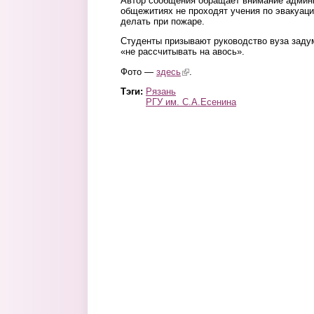
Автор сообщения обращает внимание админис
общежитиях не проходят учения по эвакуаци
делать при пожаре.
Студенты призывают руководство вуза заду
«не рассчитывать на авось».
Фото —
здесь
(link is external)
.
Тэги:
Рязань
РГУ им. С.А.Есенина