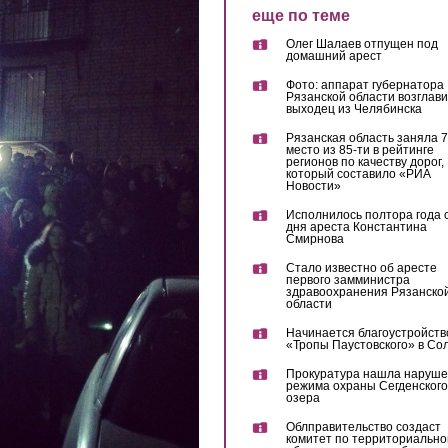
еще по теме
Олег Шалаев отпущен под
домашний арест
Фото: аппарат губернатора
Рязанской области возглав
выходец из Челябинска
Рязанская область заняла 7
место из 85-ти в рейтинге
регионов по качеству дорог,
который составило «РИА
Новости»
Исполнилось полтора года 
дня ареста Константина
Смирнова
Стало известно об аресте
первого замминистра
здравоохранения Рязанско
области
Начинается благоустройств
«Тропы Паустовского» в Со
Прокуратура нашла наруш
режима охраны Сегденского
озера
Облправительство создаст
комитет по территориально