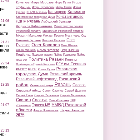
 23:45
Кочетков
Игорь Морозов
Игорь
Игорь Путин
Трубицын
Игорь Туровский
Игорь Яшин
Ирина
ра
Касимов
Канищево
КПРФ Рязань
Кусова
Константиново
Касимовская городская Дума
 21:06
ЛДПР Рязань
Лыбедский бульвар
итет
Людмила Кибальникова
Министерство печати
Рязанской области
Минлесхоз Рязанской области
асти
Михаил Малахов
Михаил Пронин
Мост через Оку
Олег
Николай Булаев
Николай Пилюгин
 21:31
Олег Ковалев
Булеков
а» на
Олег Шишов
авили
Ольга Чуляева
Ольга Мишина
Петр Пыленок
Подбелка
Поджоги машин
Пойма Павловки
Пойма
Политика Рязани
Поляны
трех рек
 22:34
РГУ им. Есенина
Праймериз «Единой России»
мове
Рязанская
РМПТС
РНПК
Роман Путин
городская Дума
Рязанский кремль
Рязанский
Рязанский нефтезавод
Рязань
район
 19:25
Сасово
Рязанский цирк
Северный обход
Семен Сазонов
Сергей Дудукин
вода
Сергей Ежов
Сергей Сальников
Сергей Филимонов
Скопин
Солотча
Спас-Клепики
ТРЦ
УМВД Рязанской
 21:07
Трасса М5
«Премьер»
области
Шаукат Ахметов
Федор Провоторов
осили
ЭРА
 23:13
нс»