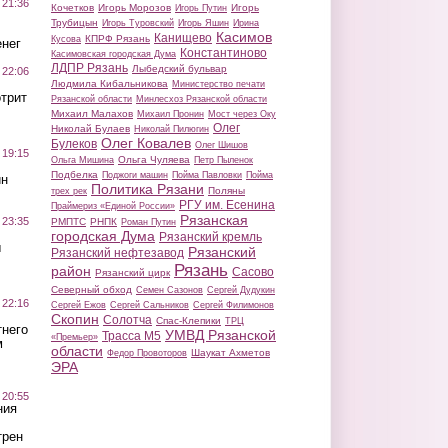
 21:36
Кочетков
Игорь Морозов
Игорь
Игорь Путин
Трубицын
Игорь Туровский
Игорь Яшин
Ирина
Касимов
Канищево
КПРФ Рязань
Кусова
нег
Константиново
Касимовская городская Дума
ЛДПР Рязань
Лыбедский бульвар
 22:06
Людмила Кибальникова
Министерство печати
трит
Рязанской области
Минлесхоз Рязанской области
Михаил Малахов
Михаил Пронин
Мост через Оку
Олег
Николай Булаев
Николай Пилюгин
Олег Ковалев
Булеков
Олег Шишов
 19:15
Ольга Чуляева
Ольга Мишина
Петр Пыленок
Подбелка
Поджоги машин
Пойма Павловки
Пойма
ин
Политика Рязани
Поляны
трех рек
РГУ им. Есенина
Праймериз «Единой России»
Рязанская
 23:35
РМПТС
РНПК
Роман Путин
городская Дума
Рязанский кремль
ы
Рязанский
Рязанский нефтезавод
Рязань
район
Сасово
Рязанский цирк
Северный обход
Семен Сазонов
Сергей Дудукин
 22:16
Сергей Ежов
Сергей Сальников
Сергей Филимонов
Скопин
Солотча
Спас-Клепики
ТРЦ
тнего
УМВД Рязанской
Трасса М5
«Премьер»
м
области
Шаукат Ахметов
Федор Провоторов
ЭРА
 20:55
ния
трен