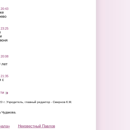
 20:43
ке
оево
 23:25
ы
и
июня
 20:08
 лет
 21:35
 с
сти
20 г.
Учредитель, главный редактор - Смирнов К.М.
а Чудакова.
нала»
Неизвестный Павлов