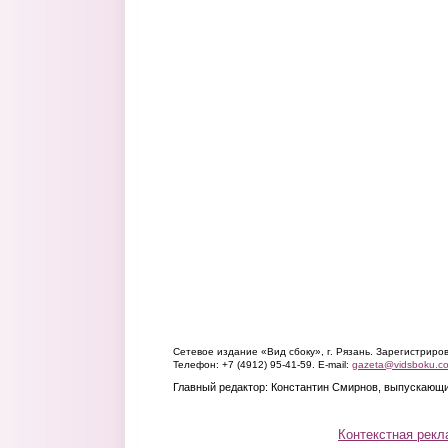
Сетевое издание «Вид сбоку», г. Рязань. Зарегистрир
Телефон: +7 (4912) 95-41-59. E-mail:
gazeta@vidsboku.c
Главный редактор: Константин Смирнов, выпускающи
Контекстная рекл