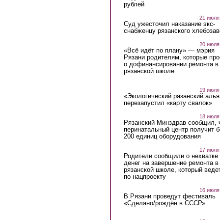
рублей
21 июля
Суд ужесточил наказание экс-
снабженцу рязанского хлебоза
20 июля
«Всё идёт по плану» — мэрия
Рязани родителям, которые пр
о дофинансировании ремонта в
рязанской школе
19 июля
«Экологический рязанский алья
перезапустил «карту свалок»
18 июля
Рязанский Минздрав сообщил, 
перинатальный центр получит 
200 единиц оборудования
17 июля
Родители сообщили о нехватке
денег на завершение ремонта в
рязанской школе, который веде
по нацпроекту
16 июля
В Рязани проведут фестиваль
«Сделано/рождён в СССР»