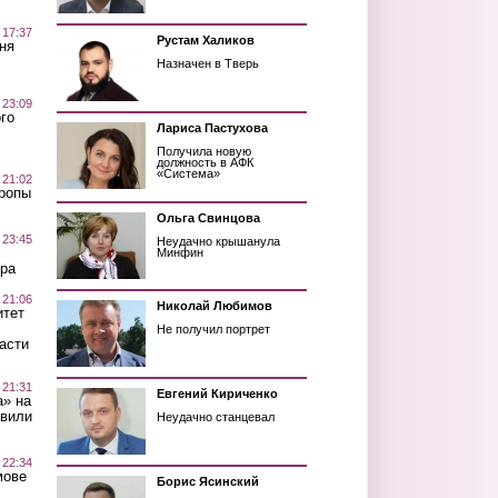
 17:37
Рустам Халиков
ня
Назначен в Тверь
 23:09
го
Лариса Пастухова
Получила новую
должность в АФК
«Система»
 21:02
Тропы
Ольга Свинцова
 23:45
Неудачно крышанула
Минфин
ра
 21:06
Николай Любимов
итет
Не получил портрет
асти
 21:31
Евгений Кириченко
а» на
авили
Неудачно станцевал
 22:34
мове
Борис Ясинский