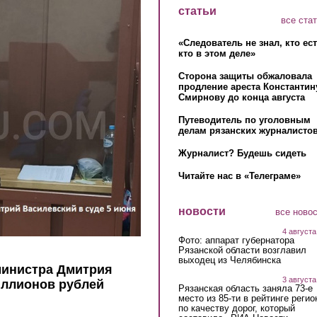
статьи
все ста
«Следователь не знал, кто ес
кто в этом деле»
Сторона защиты обжаловала
продление ареста Константин
Смирнову до конца августа
Путеводитель по уголовным
делам рязанских журналистов
Журналист? Будешь сидеть
Читайте нас в «Телеграме»
новости
все ново
4 августа
Фото: аппарат губернатора
Рязанской области возглавил
выходец из Челябинска
-министра Дмитрия
3 августа
иллионов рублей
Рязанская область заняла 73-е
место из 85-ти в рейтинге регио
по качеству дорог, который