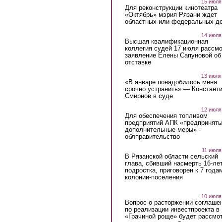
15 июля
Для реконструкции кинотеатра
«Октябрь» мэрия Рязани ждет
областных или федеральных де
14 июля
Высшая квалификационная
коллегия судей 17 июля рассмо
заявление Елены Сапуновой об
отставке
13 июля
«В январе понадобилось меня
срочно устранить» — Констант
Смирнов в суде
12 июля
Для обеспечения топливом
предприятий АПК «предпринят
дополнительные меры» -
облправительство
11 июля
В Рязанской области сельский
глава, сбивший насмерть 16-ле
подростка, приговорен к 7 года
колонии-поселения
10 июля
Вопрос о расторжении соглаше
по реализации инвестпроекта в
«Грачиной роще» будет рассмо