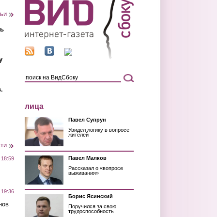
тьи
ть
у
.
лица
Павел Супрун
Увидел логику в вопросе
жителей
сти
Павел Малков
 18:59
Рассказал о «вопросе
выживания»
 19:36
Борис Ясинский
нов
Поручился за свою
трудоспособность