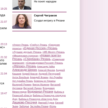
Не понят народом
 19:25
вода
Сергей Чиграков
Создал интригу в Рязани
 21:07
осили
 23:13
«Атрон» Рязань
«Глобус» Рязань
«Городские
нс»
«Единая Россия» Рязань
проекты»
«Лучшие друзья» Рязань
«М5 Молл» Рязань
«Новая газета»
«Мещерская сторона»
 21:32
Рязань
«Сбербанк» Рязань
«Северная
что
компания»
«Справедливая Россия» Рязань
более
«Яблоко» Рязань
Александр Чайка
Александр Шерин
Андрей
Алексей Фролов
 21:04
Кашаев
Андрей Петруцкий
Андрей Красов
Аркадий Фомин
Антон Воробьев
Арт-Лужайка
Арт-лужайка Рязань
Беженцы из Украины
тся
Валерий Рюмин
Виталий
Виктор Малюгин
Артемов
Виталий Ларин
Владимир
Водоканал Рязани
Мимоглядов
Выборы в
 19:47
Рязанской области
Выборы в Рязанскую городскую
Думу
Выборы в Рязанскую областную Думу
Дашково-Песочня
Дмитрий Гудков
Евгений
Заборье
Игорь
Зызин
Застройка Рязани