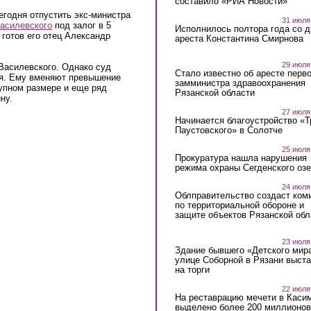
составило «РИА Новости»
егодня отпустить экс-министра
31 июля
асилевского
под залог в 5
Исполнилось полтора года со д
готов его отец Александр
ареста Константина Смирнова
29 июля
Василевского. Однако суд
Стало известно об аресте перво
ря. Ему вменяют превышение
замминистра здравоохранения
упном размере и еще ряд
Рязанской области
ну.
27 июля
Начинается благоустройство «
Паустовского» в Солотче
25 июля
Прокуратура нашла нарушения
режима охраны Сегденского озе
24 июля
Облправительство создаст ком
по территориальной обороне и
защите объектов Рязанской обл
23 июля
Здание бывшего «Детского мир
улице Соборной в Рязани выст
на торги
22 июля
На реставрацию мечети в Каси
выделено более 200 миллионов