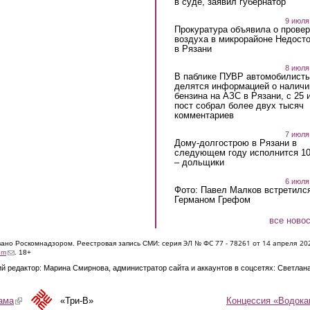
в суде, заявил губернатор
9 июля
Прокуратура объявила о провер
воздуха в микрорайоне Недост
в Рязани
8 июля
В паблике ПУВР автомобилист
делятся информацией о наличи
бензина на АЗС в Рязани, с 25 
пост собрал более двух тысяч
комментариев
7 июля
Дому-долгострою в Рязани в
следующем году исполнится 10
– дольщики
6 июля
Фото: Павел Малков встретился
Германом Грефом
все ново
ЭЛ № ФС 77 - 7826
1 от 14 апреля 20
овано Роскомнадзором. Реестровая запись СМИ: серия
(link sends e-mail)
om
. 18+
й редактор: Марина Смирнова, администратор сайта и аккаунтов в соцсетях: Светлан
Концессия «Водока
ама
(link is external)
«Три-В»