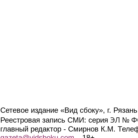
Сетевое издание «Вид сбоку», г. Рязан
ЭЛ № ФС
Реестровая запись СМИ: серия
главный редактор - Смирнов К.М. Телефо
gazeta@vidsboku.com
(link sends e-mail)
. 18+