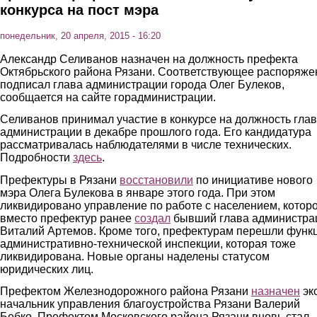
конкурса на пост мэра
понедельник, 20 апреля, 2015 - 16:20
Александр Селиванов назначен на должность префекта
Октябрьского района Рязани. Соответствующее распоряже
подписал глава администрации города Олег Булеков,
сообщается на сайте горадминистрации.
Селиванов принимал участие в конкурсе на должность гла
администрации в декабре прошлого года. Его кандидатура
рассматривалась наблюдателями в числе технических.
Подробности
здесь
.
Префектуры в Рязани
восстановили
по инициативе нового
мэра Олега Булекова в январе этого года. При этом
ликвидировано управление по работе с населением, котор
вместо префектур ранее
создал
бывший глава администра
Виталий Артемов. Кроме того, префектурам перешли функ
административно-технической инспекции, которая тоже
ликвидирована. Новые органы наделены статусом
юридических лиц.
Префектом Железнодорожного района Рязани
назначен
экс
начальник управления благоустройства Рязани Валерий
Бебко. Префектом Московского района Рязани вновь стал