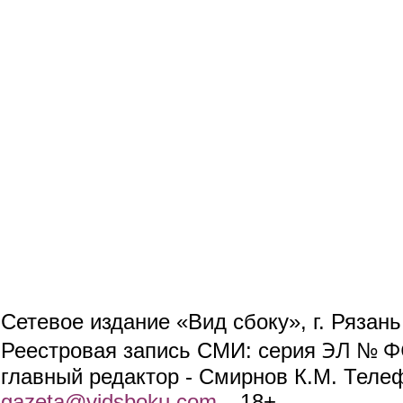
Сетевое издание «Вид сбоку», г. Рязан
ЭЛ № ФС
Реестровая запись СМИ: серия
главный редактор - Смирнов К.М. Телефо
gazeta@vidsboku.com
(link sends e-mail)
. 18+