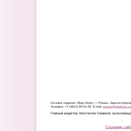
Сетевое издание «Вид сбоку», г. Рязань. Зарегистрир
Телефон: +7 (4912) 95-41-59. E-mail:
gazeta@vidsboku.c
Главный редактор: Константин Смирнов, выпускающи
Создание сай