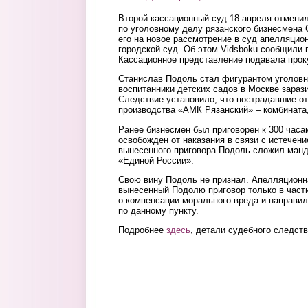
Второй кассационный суд 18 апреля отмени
по уголовному делу рязанского бизнесмена
его на новое рассмотрение в суд апелляцио
городской суд. Об этом Vidsboku сообщили 
Кассационное представление подавала прок
Станислав Подоль стал фигурантом уголовно
воспитанники детских садов в Москве зараз
Следствие установило, что пострадавшие 
производства «АМК Рязанский» – комбинат
Ранее бизнесмен был приговорен к 300 часа
освобожден от наказания в связи с истечен
вынесенного приговора Подоль сложил манд
«Единой России».
Свою вину Подоль не признал. Апелляционн
вынесенный Подолю приговор только в част
о компенсации морального вреда и направил
по данному пункту.
Подробнее
здесь
, детали судебного следст