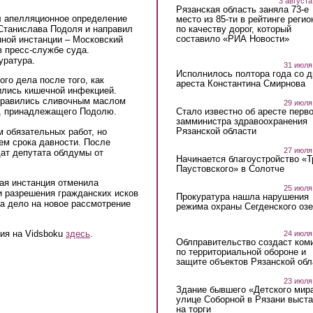
3 августа
Рязанская область заняла 73-е
л апелляционное определение
место из 85-ти в рейтинге регио
по качеству дорог, который
 Станислава Подоля и направил
составило «РИА Новости»
нной инстанции – Московский
в пресс-службе суда.
уратура.
31 июля
Исполнилось полтора года со д
го дела после того, как
ареста Константина Смирнова
ились кишечной инфекцией.
отравились сливочным маслом
29 июля
Стало известно об аресте перво
а, принадлежащего Подолю.
замминистра здравоохранения
Рязанской области
м обязательных работ, но
ием срока давности. После
27 июля
ат депутата облдумы от
Начинается благоустройство «
Паустовского» в Солотче
ая инстанция отменила
25 июля
и разрешения гражданских исков
Прокуратура нашла нарушения
а дело на новое рассмотрение
режима охраны Сегденского озе
вия на Vidsboku
здесь
.
24 июля
Облправительство создаст ком
по территориальной обороне и
защите объектов Рязанской обл
23 июля
Здание бывшего «Детского мир
улице Соборной в Рязани выст
на торги