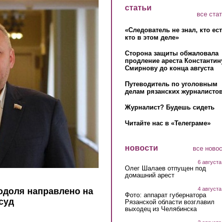
статьи
все ста
«Следователь не знал, кто ес
кто в этом деле»
Сторона защиты обжаловала
продление ареста Константин
Смирнову до конца августа
Путеводитель по уголовным
делам рязанских журналистов
Журналист? Будешь сидеть
Читайте нас в «Телеграме»
новости
все ново
6 августа
Олег Шалаев отпущен под
домашний арест
4 августа
одоля направлено на
Фото: аппарат губернатора
суд
Рязанской области возглавил
выходец из Челябинска