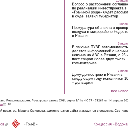
10 июля
Вопрос о расторжении соглаше
по реализации инвестпроекта в
«Грачиной роще» будет рассмо
в суде, заявил губернатор
9 июля
Прокуратура объявила о провер
воздуха в микрорайоне Недост
в Рязани
8 июля
В паблике ПУВР автомобилист
делятся информацией о наличи
бензина на АЗС в Рязани, с 25 
пост собрал более двух тысяч
комментариев
7 июля
Дому-долгострою в Рязани в
следующем году исполнится 10
– дольщики
все ново
ЭЛ № ФС 77 - 7826
1 от 14 апреля 20
овано Роскомнадзором. Реестровая запись СМИ: серия
(link sends e-mail)
om
. 18+
й редактор: Марина Смирнова, администратор сайта и аккаунтов в соцсетях: Светлан
Концессия «Водока
тов
(link is external)
«Три-В»