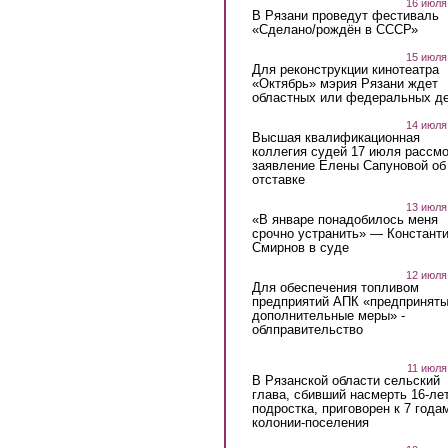
16 июля
В Рязани проведут фестиваль
«Сделано/рождён в СССР»
15 июля
Для реконструкции кинотеатра
«Октябрь» мэрия Рязани ждет
областных или федеральных де
14 июля
Высшая квалификационная
коллегия судей 17 июля рассмо
заявление Елены Сапуновой об
отставке
13 июля
«В январе понадобилось меня
срочно устранить» — Констант
Смирнов в суде
12 июля
Для обеспечения топливом
предприятий АПК «предпринят
дополнительные меры» -
облправительство
11 июля
В Рязанской области сельский
глава, сбивший насмерть 16-ле
подростка, приговорен к 7 года
колонии-поселения