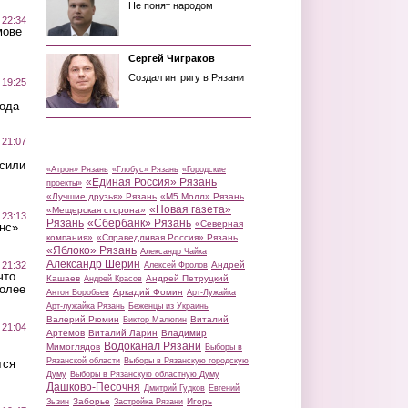
Не понят народом
 22:34
мове
Сергей Чиграков
Создал интригу в Рязани
 19:25
вода
 21:07
осили
«Атрон» Рязань
«Глобус» Рязань
«Городские
«Единая Россия» Рязань
проекты»
«Лучшие друзья» Рязань
«М5 Молл» Рязань
«Новая газета»
«Мещерская сторона»
 23:13
Рязань
«Сбербанк» Рязань
«Северная
нс»
компания»
«Справедливая Россия» Рязань
«Яблоко» Рязань
Александр Чайка
Александр Шерин
 21:32
Андрей
Алексей Фролов
что
Кашаев
Андрей Петруцкий
Андрей Красов
более
Аркадий Фомин
Антон Воробьев
Арт-Лужайка
Арт-лужайка Рязань
Беженцы из Украины
Валерий Рюмин
Виталий
Виктор Малюгин
 21:04
Артемов
Виталий Ларин
Владимир
Водоканал Рязани
Мимоглядов
Выборы в
Рязанской области
Выборы в Рязанскую городскую
тся
Думу
Выборы в Рязанскую областную Думу
Дашково-Песочня
Дмитрий Гудков
Евгений
Заборье
Игорь
Зызин
Застройка Рязани