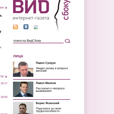
тьи
ть
у
.
лица
Павел Супрун
Увидел логику в вопросе
жителей
сти
Павел Малков
 18:17
Рассказал о «вопросе
выживания»
 18:59
Борис Ясинский
Поручился за свою
трудоспособность