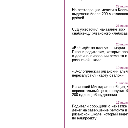
22 июля
На реставрацию мечети в Каси
выделено более 200 миллионов
рублей
21 июля
Суд ужесточил наказание экс-
снабженцу рязанского хлебоза
20 июля
«Всё идёт по плану» — мэрия
Рязани родителям, которые пр
о дофинансировании ремонта в
рязанской школе
19 июля
«Экологический рязанский алья
перезапустил «карту свалок»
18 июля
Рязанский Минздрав сообщил, 
перинатальный центр получит 
200 единиц оборудования
17 июля
Родители сообщили о нехватке
денег на завершение ремонта в
рязанской школе, который веде
по нацпроекту