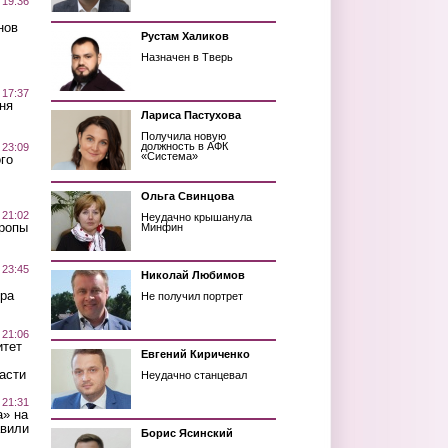
 19:36
нов
Рустам Халиков
Назначен в Тверь
 17:37
ня
Лариса Пастухова
Получила новую
должность в АФК
 23:09
«Система»
го
Ольга Свинцова
 21:02
Неудачно крышанула
Тропы
Минфин
 23:45
Николай Любимов
ра
Не получил портрет
 21:06
итет
Евгений Кириченко
асти
Неудачно станцевал
 21:31
а» на
авили
Борис Ясинский