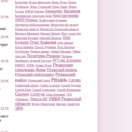
 19:47
Кочетков
Игорь Морозов
Игорь
Игорь Путин
Трубицын
Игорь Туровский
Игорь Яшин
Ирина
Касимов
Канищево
КПРФ Рязань
Кусова
Константиново
Касимовская городская Дума
 21:36
ЛДПР Рязань
Лыбедский бульвар
Людмила Кибальникова
Министерство печати
нег
Рязанской области
Минлесхоз Рязанской области
Михаил Малахов
Михаил Пронин
Мост через Оку
 22:06
Олег
Николай Булаев
Николай Пилюгин
Олег Ковалев
Булеков
Олег Шишов
трит
Ольга Чуляева
Ольга Мишина
Петр Пыленок
Подбелка
Поджоги машин
Пойма Павловки
Пойма
Политика Рязани
Поляны
трех рек
РГУ им. Есенина
Праймериз «Единой России»
 19:15
Рязанская
РМПТС
РНПК
Роман Путин
ин
городская Дума
Рязанский кремль
Рязанский
Рязанский нефтезавод
Рязань
район
Сасово
Рязанский цирк
 23:35
Северный обход
Семен Сазонов
Сергей Дудукин
ы
Сергей Ежов
Сергей Сальников
Сергей Филимонов
Скопин
Солотча
Спас-Клепики
ТРЦ
УМВД Рязанской
Трасса М5
«Премьер»
области
Шаукат Ахметов
Федор Провоторов
ЭРА
 22:16
тнего
м