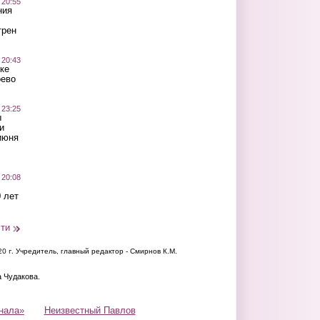
 20:55
ния
трен
 20:43
ке
оево
 23:25
ы
и
июня
 20:08
 лет
сти
20 г.
Учредитель, главный редактор - Смирнов К.М.
а Чудакова.
нала»
Неизвестный Павлов