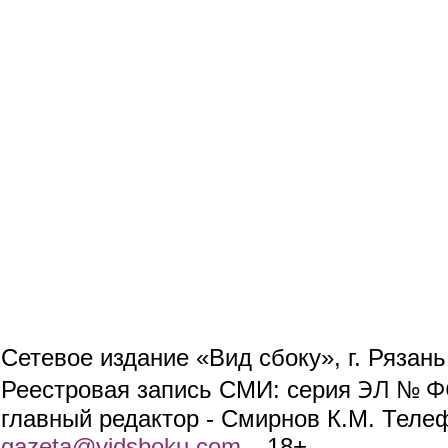
Сетевое издание «Вид сбоку», г. Рязан
ЭЛ № ФС
Реестровая запись СМИ: серия
главный редактор - Смирнов К.М. Телефо
gazeta@vidsboku.com
(link sends e-mail)
. 18+