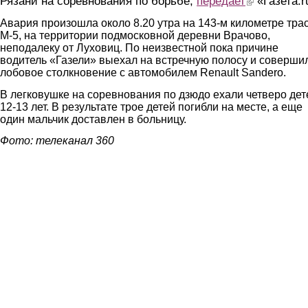
Рязани на соревнования по борьбе,
передает
«Газета.
r
Авария произошла около 8.20 утра на 143-м километре тра
М-5, на территории подмосковной деревни Врачово,
неподалеку от Луховиц. По неизвестной пока причине
водитель «Газели» выехал на встречную полосу и соверши
лобовое столкновение с автомобилем Renault Sandero.
В легковушке на соревнования по дзюдо ехали четверо дет
12-13 лет. В результате трое детей погибли на месте, а еще
один мальчик доставлен в больницу.
Фото
:
т
елеканал 360