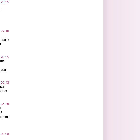
 23:35
ы
 22:16
тнего
м
 20:55
ния
трен
 20:43
ке
оево
 23:25
ы
и
июня
 20:08