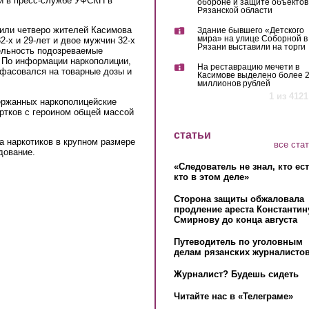
ли в пресс-службе УФСКН в
обороне и защите объектов
Рязанской области
дили четверо жителей Касимова
Здание бывшего «Детского
мира» на улице Соборной в
2-х и 29-лет и двое мужчин 32-х
Рязани выставили на торги
тельность подозреваемые
. По информации наркополиции,
На реставрацию мечети в
 фасовался на товарные дозы и
Касимове выделено более 
миллионов рублей
1 из 4121
ержанных наркополицейские
ртков с героином общей массой
статьи
а наркотиков в крупном размере
все ста
дование.
«Следователь не знал, кто ес
кто в этом деле»
Сторона защиты обжаловала
продление ареста Константин
Смирнову до конца августа
Путеводитель по уголовным
делам рязанских журналистов
Журналист? Будешь сидеть
Читайте нас в «Телеграме»