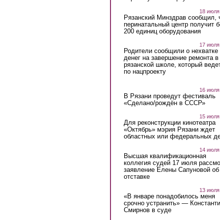
18 июля
Рязанский Минздрав сообщил, 
перинатальный центр получит 
200 единиц оборудования
17 июля
Родители сообщили о нехватке
денег на завершение ремонта в
рязанской школе, который веде
по нацпроекту
16 июля
В Рязани проведут фестиваль
«Сделано/рождён в СССР»
15 июля
Для реконструкции кинотеатра
«Октябрь» мэрия Рязани ждет
областных или федеральных де
14 июля
Высшая квалификационная
коллегия судей 17 июля рассмо
заявление Елены Сапуновой об
отставке
13 июля
«В январе понадобилось меня
срочно устранить» — Констант
Смирнов в суде