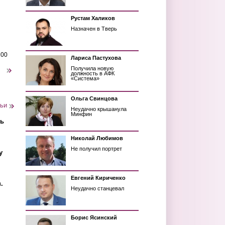
Рустам Халиков
Назначен в Тверь
200
Лариса Пастухова
Получила новую
следующая ›
должность в АФК
«Система»
Ольга Свинцова
тьи
Неудачно крышанула
Минфин
ть
Николай Любимов
Не получил портрет
у
Евгений Кириченко
.
Неудачно станцевал
Борис Ясинский