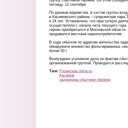
группу сбытчиков героина. Об этом сообщи
пятницу, 12 сентября.
По данным ведомства, в состав группы вхо
и Касимовского района – супружеская пара 3
и 24 лет. Установлено, что преступную дея
осуществляли с начала лета текущего года
героин приобретался в Московской области,
продавался местным наркопотребителям.
В ходе обысков по адресам жительства зад
обнаружили множество фольгированных све
более 50 г.
Возбуждено уголовное дело по фактам сбыт
организованной группой. Проводится рассле
Тэги:
Рязанская область
Касимов
задержаны сбытчики героина