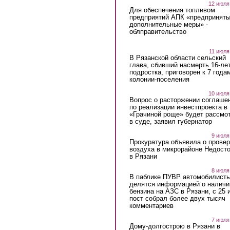
12 июля
Для обеспечения топливом
предприятий АПК «предпринят
дополнительные меры» -
облправительство
11 июля
В Рязанской области сельский
глава, сбивший насмерть 16-ле
подростка, приговорен к 7 года
колонии-поселения
10 июля
Вопрос о расторжении соглаше
по реализации инвестпроекта в
«Грачиной роще» будет рассмо
в суде, заявил губернатор
9 июля
Прокуратура объявила о провер
воздуха в микрорайоне Недост
в Рязани
8 июля
В паблике ПУВР автомобилист
делятся информацией о наличи
бензина на АЗС в Рязани, с 25 
пост собрал более двух тысяч
комментариев
7 июля
Дому-долгострою в Рязани в