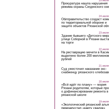
25 июля
Прокуратура нашла нарушения
режима охраны Сегденского озе
24 июля
Облправительство создаст ком
по территориальной обороне и
защите объектов Рязанской обл
23 июля
Здание бывшего «Детского мир
улице Соборной в Рязани выст
на торги
22 июля
На реставрацию мечети в Каси
выделено более 200 миллионов
рублей
21 июля
Суд ужесточил наказание экс-
снабженцу рязанского хлебоза
20 июля
«Всё идёт по плану» — мэрия
Рязани родителям, которые пр
о дофинансировании ремонта в
рязанской школе
19 июля
«Экологический рязанский алья
перезапустил «карту свалок»