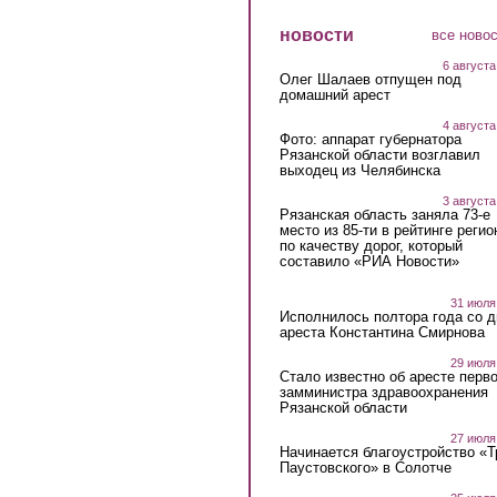
новости
все ново
6 августа
Олег Шалаев отпущен под
домашний арест
4 августа
Фото: аппарат губернатора
Рязанской области возглавил
выходец из Челябинска
3 августа
Рязанская область заняла 73-е
место из 85-ти в рейтинге регио
по качеству дорог, который
составило «РИА Новости»
31 июля
Исполнилось полтора года со д
ареста Константина Смирнова
29 июля
Стало известно об аресте перво
замминистра здравоохранения
Рязанской области
27 июля
Начинается благоустройство «
Паустовского» в Солотче