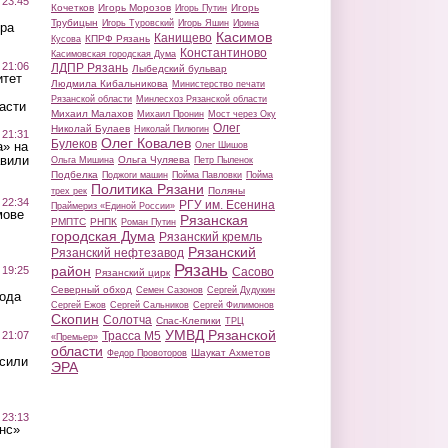
 23:45
Кочетков
Игорь Морозов
Игорь
Игорь Путин
Трубицын
Игорь Туровский
Игорь Яшин
Ирина
ра
Касимов
Канищево
КПРФ Рязань
Кусова
Константиново
Касимовская городская Дума
 21:06
ЛДПР Рязань
Лыбедский бульвар
итет
Людмила Кибальникова
Министерство печати
Рязанской области
Минлесхоз Рязанской области
асти
Михаил Малахов
Михаил Пронин
Мост через Оку
Олег
Николай Булаев
Николай Пилюгин
 21:31
Олег Ковалев
Булеков
а» на
Олег Шишов
авили
Ольга Чуляева
Ольга Мишина
Петр Пыленок
Подбелка
Поджоги машин
Пойма Павловки
Пойма
Политика Рязани
Поляны
трех рек
 22:34
РГУ им. Есенина
Праймериз «Единой России»
мове
Рязанская
РМПТС
РНПК
Роман Путин
городская Дума
Рязанский кремль
Рязанский
Рязанский нефтезавод
Рязань
район
 19:25
Сасово
Рязанский цирк
Северный обход
Семен Сазонов
Сергей Дудукин
вода
Сергей Ежов
Сергей Сальников
Сергей Филимонов
Скопин
Солотча
Спас-Клепики
ТРЦ
УМВД Рязанской
 21:07
Трасса М5
«Премьер»
области
Шаукат Ахметов
Федор Провоторов
осили
ЭРА
 23:13
нс»