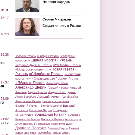
Не понят народом
сти
 18:17
Сергей Чиграков
Создал интригу в Рязани
 18:59
 19:36
«Атрон» Рязань
«Глобус» Рязань
«Городские
«Единая Россия» Рязань
проекты»
нов
«Лучшие друзья» Рязань
«М5 Молл» Рязань
«Новая газета»
«Мещерская сторона»
Рязань
«Сбербанк» Рязань
«Северная
компания»
«Справедливая Россия» Рязань
 17:37
«Яблоко» Рязань
Александр Чайка
ня
Александр Шерин
Андрей
Алексей Фролов
Кашаев
Андрей Петруцкий
Андрей Красов
Аркадий Фомин
Антон Воробьев
Арт-Лужайка
 23:09
Арт-лужайка Рязань
Беженцы из Украины
го
Валерий Рюмин
Виталий
Виктор Малюгин
Артемов
Виталий Ларин
Владимир
Водоканал Рязани
Мимоглядов
Выборы в
 21:02
Рязанской области
Выборы в Рязанскую городскую
Тропы
Думу
Выборы в Рязанскую областную Думу
Дашково-Песочня
Дмитрий Гудков
Евгений
Заборье
Игорь
Зызин
Застройка Рязани