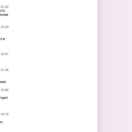
 21:32
что
более
 21:04
тся
 19:47
 21:36
нег
 22:06
трит
 19:15
ин