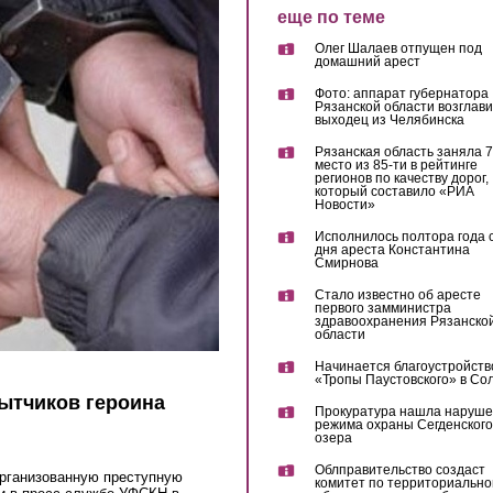
еще по теме
Олег Шалаев отпущен под
домашний арест
Фото: аппарат губернатора
Рязанской области возглав
выходец из Челябинска
Рязанская область заняла 7
место из 85-ти в рейтинге
регионов по качеству дорог,
который составило «РИА
Новости»
Исполнилось полтора года 
дня ареста Константина
Смирнова
Стало известно об аресте
первого замминистра
здравоохранения Рязанско
области
Начинается благоустройств
«Тропы Паустовского» в Со
ытчиков героина
Прокуратура нашла наруш
режима охраны Сегденского
озера
Облправительство создаст
организованную преступную
комитет по территориально