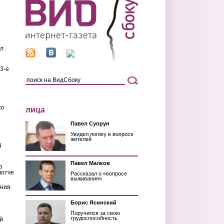
ил
3-е
со
лица
Павел Супрун
Увидел логику в вопросе
жителей
й
Павел Малков
о
лотче
Рассказал о «вопросе
выживания»
ения
Борис Ясинский
Поручился за свою
трудоспособность
й