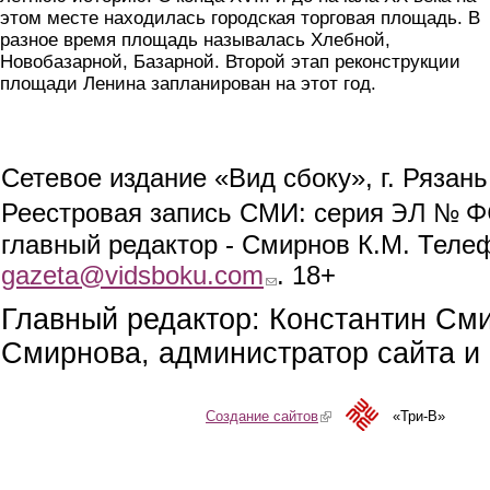
этом месте находилась городская торговая площадь. В
разное время площадь называлась Хлебной,
Новобазарной, Базарной. Второй этап реконструкции
площади Ленина запланирован на этот год.
Сетевое издание «Вид сбоку», г. Рязан
ЭЛ № ФС
Реестровая запись СМИ: серия
главный редактор - Смирнов К.М. Телефо
gazeta@vidsboku.com
(link sends e-mail)
. 18+
Главный редактор: Константин См
Смирнова, администратор сайта и 
Создание сайтов
(link is external)
«Три-В»