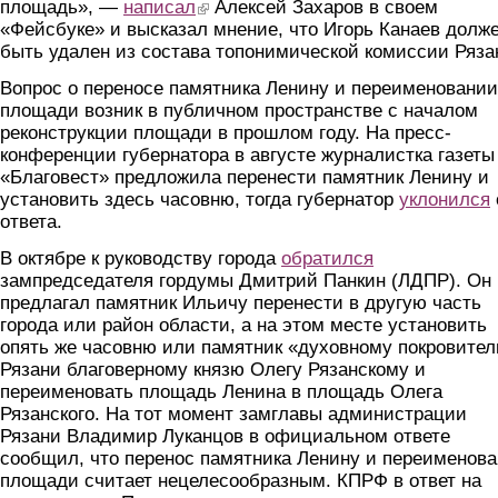
площадь», —
написал
(link is external)
Алексей Захаров в своем
«Фейсбуке» и высказал мнение, что Игорь Канаев долж
быть удален из состава топонимической комиссии Ряза
Вопрос о переносе памятника Ленину и переименовании
площади возник в публичном пространстве с началом
реконструкции площади в прошлом году. На пресс-
конференции губернатора в августе журналистка газеты
«Благовест» предложила перенести памятник Ленину и
установить здесь часовню, тогда губернатор
уклонился
ответа.
В октябре к руководству города
обратился
зампредседателя гордумы Дмитрий Панкин (ЛДПР). Он
предлагал памятник Ильичу перенести в другую часть
города или район области, а на этом месте установить
опять же часовню или памятник «духовному покровите
Рязани благоверному князю Олегу Рязанскому и
переименовать площадь Ленина в площадь Олега
Рязанского. На тот момент замглавы администрации
Рязани Владимир Луканцов в официальном ответе
сообщил, что перенос памятника Ленину и переименов
площади считает нецелесообразным. КПРФ в ответ на