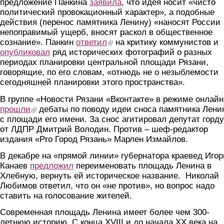
предложение Панкина
заявила
, что идея носит «чисто
политический провокационный характер», а подобные
действия (перенос памятника Ленину) «наносят России
непоправимый ущерб, вносят раскол в общественное
сознание». Панкин
ответил
(link is external)
на критику коммунистов и
опубликовал
ряд исторических фотографий о разных
периодах планировки центральной площади Рязани,
говорящие, по его словам, «отнюдь не о незыблемости
сегодняшней планировки этого пространства».
В группе «Новости Рязани «Вконтакте» в режиме онлайн
прошли
(link is external)
дебаты по поводу идеи сноса памятника Лени
с площади его имени. За снос агитировал депутат горд
от ЛДПР Дмитрий Володин. Против – шеф-редактор
издания «Pro Город Рязань» Марлен Измайлов.
В декабре на «прямой линии» губернатора краевед Игор
Канаев
предложил
переименовать площадь Ленина в
Хлебную, вернуть ей историческое название. Николай
Любимов ответил, что он «не против», но вопрос надо
ставить на голосование жителей.
Современная площадь Ленина имеет более чем 300-
летнюю историю. C конца XVIII и до начала XX века на