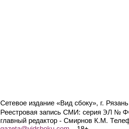
Сетевое издание «Вид сбоку», г. Рязан
ЭЛ № ФС
Реестровая запись СМИ: серия
главный редактор - Смирнов К.М. Телефо
gazeta@vidsboku.com
(link sends e-mail)
. 18+