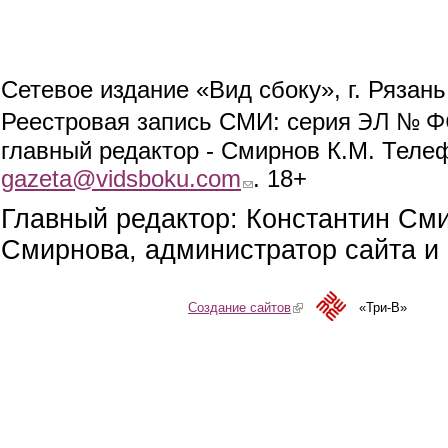
Сетевое издание «Вид сбоку», г. Рязан
ЭЛ № ФС
Реестровая запись СМИ: серия
главный редактор - Смирнов К.М. Телефо
gazeta@vidsboku.com
(link sends e-mail)
. 18+
Главный редактор: Константин См
Смирнова, администратор сайта и 
Создание сайтов
(link is external)
«Три-В»