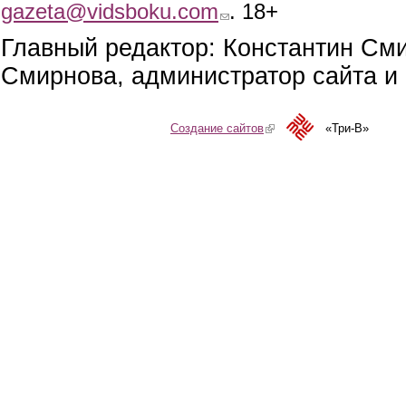
gazeta@vidsboku.com
(link sends e-mail)
. 18+
Главный редактор: Константин См
Смирнова, администратор сайта и 
Создание сайтов
(link is external)
«Три-В»