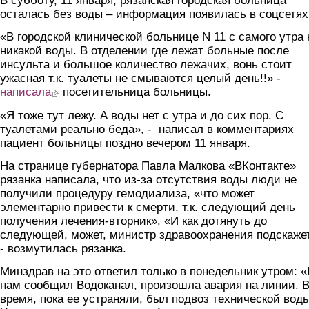
В субботу, 11 января, рязанская городская больница
осталась без воды – информация появилась в соцсетях
«В городской клинической больнице N 11 с самого утра 
никакой воды. В отделении где лежат больные после
инсульта и большое количество лежачих, вонь стоит
ужасная т.к. туалеты не смываются целый день!!» -
написала
(link is external)
посетительница больницы.
«Я тоже тут лежу. А воды нет с утра и до сих пор. С
туалетами реально беда», - написал в комментариях
пациент больницы поздно вечером 11 января.
На странице губернатора Павла Малкова «ВКонтакте»
рязанка написала, что из-за отсутствия воды люди не
получили процедуру гемодиализа, «что может
элементарно привести к смерти, т.к. следующий день
получения лечения-вторник». «И как дотянуть до
следующей, может, министр здравоохранения подскаже
- возмутилась рязанка.
Минздрав на это ответил только в понедельник утром: «
нам сообщил Водоканал, произошла авария на линии. В
время, пока ее устраняли, был подвоз технической воды