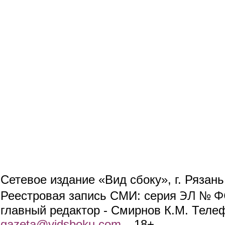
Сетевое издание «Вид сбоку», г. Рязан
ЭЛ № ФС
Реестровая запись СМИ: серия
главный редактор - Смирнов К.М. Телефо
gazeta@vidsboku.com
(link sends e-mail)
. 18+