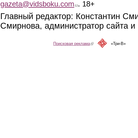
gazeta@vidsboku.com
(link sends e-mail)
. 18+
Главный редактор: Константин См
Смирнова, администратор сайта и 
Поисковая реклама
(link is external)
«Три-В»