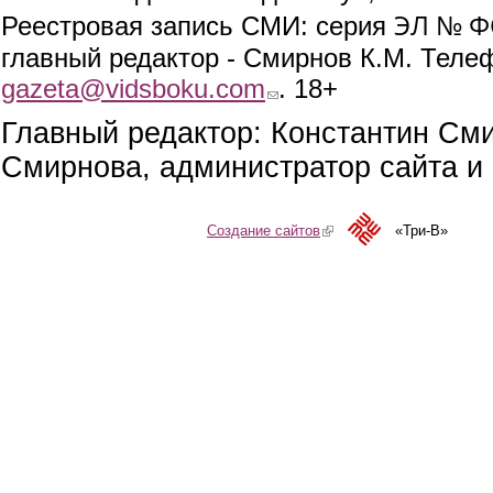
ЭЛ № ФС
Реестровая запись СМИ: серия
главный редактор - Смирнов К.М. Телефо
gazeta@vidsboku.com
(link sends e-mail)
. 18+
Главный редактор: Константин См
Смирнова, администратор сайта и 
Создание сайтов
(link is external)
«Три-В»