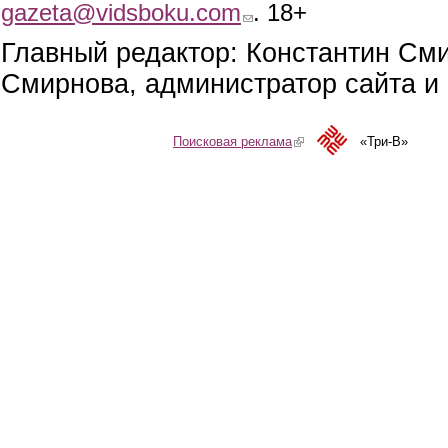
gazeta@vidsboku.com
(link sends e-mail)
. 18+
Главный редактор: Константин См
Смирнова, администратор сайта и 
Поисковая реклама
(link is external)
«Три-В»