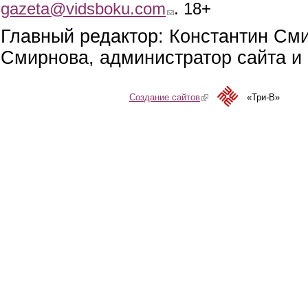
gazeta@vidsboku.com
(link sends e-mail)
. 18+
Главный редактор: Константин См
Смирнова, администратор сайта и 
Создание сайтов
(link is external)
«Три-В»