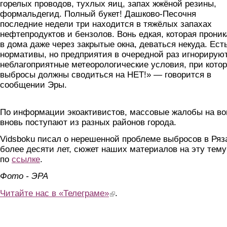
горелых проводов, тухлых яиц, запах жжёной резины,
формальдегид. Полный букет! Дашково-Песочня
последние недели три находится в тяжёлых запахах
нефтепродуктов и бензолов. Вонь едкая, которая проник
в дома даже через закрытые окна, деваться некуда. Ест
нормативы, но предприятия в очередной раз игнорирую
неблагоприятные метеорологические условия, при кото
выбросы должны сводиться на НЕТ!» — говорится в
сообщении Эры.
По информации экоактивистов, массовые жалобы на во
вновь поступают из разных районов города.
Vidsboku писал о нерешенной проблеме выбросов в Ряз
более десяти лет, сюжет наших материалов на эту тему
по
ссылке
.
Фото - ЭРА
Читайте нас в «Телеграме»
(link is external)
.