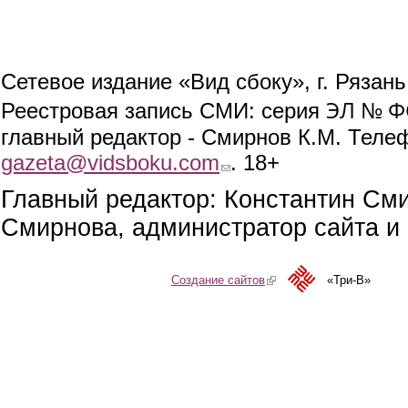
Сетевое издание «Вид сбоку», г. Рязан
ЭЛ № ФС
Реестровая запись СМИ: серия
главный редактор - Смирнов К.М. Телефо
gazeta@vidsboku.com
(link sends e-mail)
. 18+
Главный редактор: Константин См
Смирнова, администратор сайта и 
Создание сайтов
(link is external)
«Три-В»