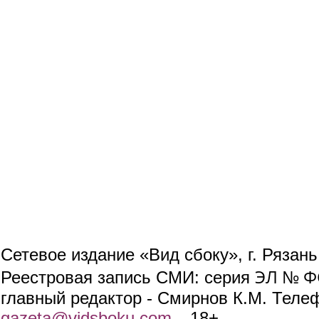
Сетевое издание «Вид сбоку», г. Рязан
ЭЛ № ФС
Реестровая запись СМИ: серия
главный редактор - Смирнов К.М. Телефо
gazeta@vidsboku.com
(link sends e-mail)
. 18+