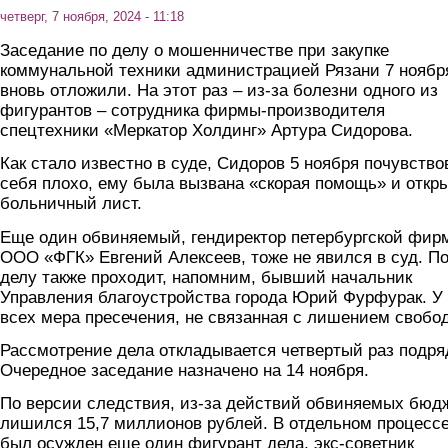
четверг, 7 ноября, 2024 - 11:18
Заседание по делу о мошенничестве при закупке
коммунальной техники администрацией Рязани 7 ноябр
вновь отложили. На этот раз – из-за болезни одного из
фигурантов – сотрудника фирмы-производителя
спецтехники «Меркатор Холдинг» Артура Сидорова.
Как стало известно в суде, Сидоров 5 ноября почувство
себя плохо, ему была вызвана «скорая помощь» и откр
больничный лист.
Еще один обвиняемый, гендиректор петербургской фир
ООО «ФГК» Евгений Алексеев, тоже не явился в суд. П
делу также проходит, напомним, бывший начальник
Управления благоустройства города Юрий Фурфурак. У
всех мера пресечения, не связанная с лишением свобо
Рассмотрение дела откладывается четвертый раз подря
Очередное заседание назначено на 14 ноября.
По версии следствия, из-за действий обвиняемых бюд
лишился 15,7 миллионов рублей. В отдельном процесс
был осужден еще один фигурант дела, экс-советник