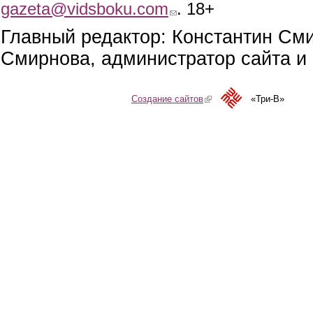
gazeta@vidsboku.com
(link sends e-mail)
. 18+
Главный редактор: Константин См
Смирнова, администратор сайта и 
Создание сайтов
(link is external)
«Три-В»