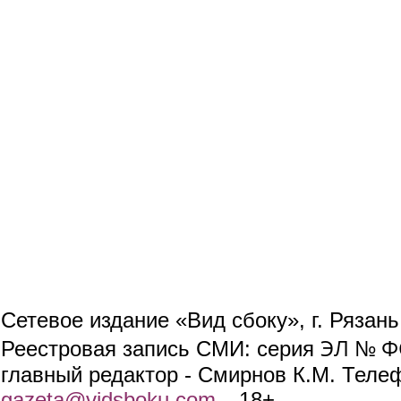
Сетевое издание «Вид сбоку», г. Рязан
ЭЛ № ФС
Реестровая запись СМИ: серия
главный редактор - Смирнов К.М. Телефо
gazeta@vidsboku.com
(link sends e-mail)
. 18+