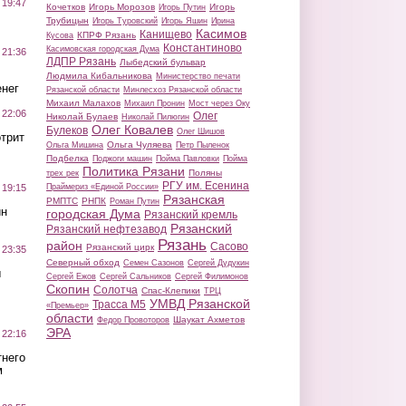
 19:47
Кочетков
Игорь Морозов
Игорь
Игорь Путин
Трубицын
Игорь Туровский
Игорь Яшин
Ирина
Касимов
Канищево
КПРФ Рязань
Кусова
Константиново
Касимовская городская Дума
 21:36
ЛДПР Рязань
Лыбедский бульвар
Людмила Кибальникова
Министерство печати
нег
Рязанской области
Минлесхоз Рязанской области
Михаил Малахов
Михаил Пронин
Мост через Оку
 22:06
Олег
Николай Булаев
Николай Пилюгин
Олег Ковалев
Булеков
Олег Шишов
трит
Ольга Чуляева
Ольга Мишина
Петр Пыленок
Подбелка
Поджоги машин
Пойма Павловки
Пойма
Политика Рязани
Поляны
трех рек
РГУ им. Есенина
Праймериз «Единой России»
 19:15
Рязанская
РМПТС
РНПК
Роман Путин
ин
городская Дума
Рязанский кремль
Рязанский
Рязанский нефтезавод
Рязань
район
Сасово
Рязанский цирк
 23:35
Северный обход
Семен Сазонов
Сергей Дудукин
ы
Сергей Ежов
Сергей Сальников
Сергей Филимонов
Скопин
Солотча
Спас-Клепики
ТРЦ
УМВД Рязанской
Трасса М5
«Премьер»
области
Шаукат Ахметов
Федор Провоторов
ЭРА
 22:16
тнего
м