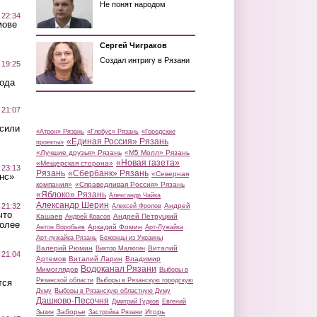
Не понят народом
 22:34
мове
Сергей Чиграков
Создал интригу в Рязани
 19:25
вода
 21:07
осили
«Атрон» Рязань
«Глобус» Рязань
«Городские
«Единая Россия» Рязань
проекты»
«Лучшие друзья» Рязань
«М5 Молл» Рязань
«Новая газета»
«Мещерская сторона»
 23:13
Рязань
«Сбербанк» Рязань
«Северная
нс»
компания»
«Справедливая Россия» Рязань
«Яблоко» Рязань
Александр Чайка
Александр Шерин
 21:32
Андрей
Алексей Фролов
что
Кашаев
Андрей Петруцкий
Андрей Красов
более
Аркадий Фомин
Антон Воробьев
Арт-Лужайка
Арт-лужайка Рязань
Беженцы из Украины
Валерий Рюмин
Виталий
Виктор Малюгин
 21:04
Артемов
Виталий Ларин
Владимир
Водоканал Рязани
Мимоглядов
Выборы в
Рязанской области
Выборы в Рязанскую городскую
тся
Думу
Выборы в Рязанскую областную Думу
Дашково-Песочня
Дмитрий Гудков
Евгений
Заборье
Игорь
Зызин
Застройка Рязани