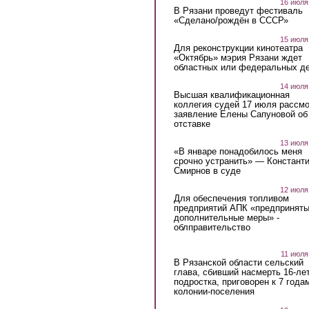
16 июля
В Рязани проведут фестиваль
«Сделано/рождён в СССР»
15 июля
Для реконструкции кинотеатра
«Октябрь» мэрия Рязани ждет
областных или федеральных де
14 июля
Высшая квалификационная
коллегия судей 17 июля рассмо
заявление Елены Сапуновой об
отставке
13 июля
«В январе понадобилось меня
срочно устранить» — Констант
Смирнов в суде
12 июля
Для обеспечения топливом
предприятий АПК «предпринят
дополнительные меры» -
облправительство
11 июля
В Рязанской области сельский
глава, сбивший насмерть 16-ле
подростка, приговорен к 7 года
колонии-поселения