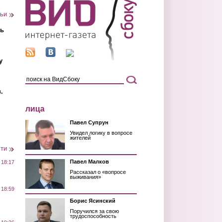
тьи
ть
у
.
лица
Павел Супрун
Увидел логику в вопросе
жителей
сти
Павел Малков
 18:17
Рассказал о «вопросе
выживания»
 18:59
Борис Ясинский
Поручился за свою
трудоспособность