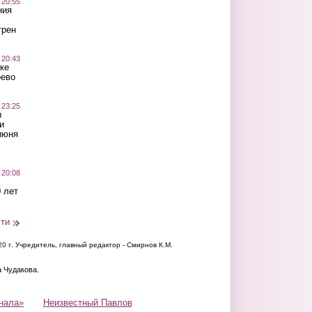
 20:55
ния
трен
 20:43
ке
оево
 23:25
ы
и
июня
 20:08
 лет
сти
20 г.
Учредитель, главный редактор - Смирнов К.М.
а Чудакова.
нала»
Неизвестный Павлов