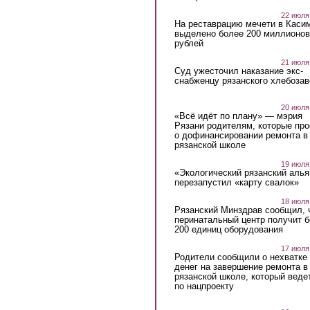
22 июля
На реставрацию мечети в Каси
выделено более 200 миллионов
рублей
21 июля
Суд ужесточил наказание экс-
снабженцу рязанского хлебоза
20 июля
«Всё идёт по плану» — мэрия
Рязани родителям, которые пр
о дофинансировании ремонта в
рязанской школе
19 июля
«Экологический рязанский алья
перезапустил «карту свалок»
18 июля
Рязанский Минздрав сообщил, 
перинатальный центр получит 
200 единиц оборудования
17 июля
Родители сообщили о нехватке
денег на завершение ремонта в
рязанской школе, который веде
по нацпроекту