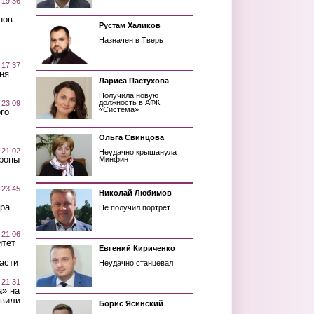
 19:36
нов
Рустам Халиков
Назначен в Тверь
 17:37
ня
Лариса Пастухова
Получила новую
должность в АФК
 23:09
«Система»
го
Ольга Свинцова
 21:02
Неудачно крышанула
Тропы
Минфин
 23:45
Николай Любимов
ра
Не получил портрет
 21:06
итет
Евгений Кириченко
асти
Неудачно станцевал
 21:31
а» на
авили
Борис Ясинский