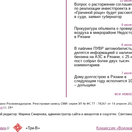
10 июля
Вопрос о расторжении соглаше
по реализации инвестпроекта в
«Грачиной роще» будет рассмо
в суде, заявил губернатор
9 июля
Прокуратура объявила о провер
воздуха в микрорайоне Недост
в Рязани
8 июля
В паблике ПУВР автомобилист
делятся информацией о наличи
бензина на АЗС в Рязани, с 25 
пост собрал более двух тысяч
комментариев
7 июля
Дому-долгострою в Рязани в
следующем году исполнится 10
– дольщики
все ново
ЭЛ № ФС 77 - 7826
1 от 14 апреля 20
овано Роскомнадзором. Реестровая запись СМИ: серия
(link sends e-mail)
om
. 18+
й редактор: Марина Смирнова, администратор сайта и аккаунтов в соцсетях: Светлан
Концессия «Водока
ама
(link is external)
«Три-В»