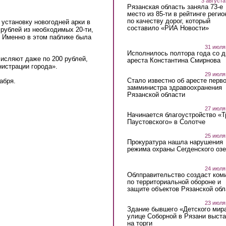
3 августа
Рязанская область заняла 73-е
место из 85-ти в рейтинге регио
по качеству дорог, который
установку новогодней арки в
составило «РИА Новости»
 рублей из необходимых 20-ти,
 Именно в этом паблике была
31 июля
Исполнилось полтора года со д
исляют даже по 200 рублей,
ареста Константина Смирнова
истрации города».
29 июля
Стало известно об аресте перво
абря.
замминистра здравоохранения
Рязанской области
27 июля
Начинается благоустройство «
Паустовского» в Солотче
25 июля
Прокуратура нашла нарушения
режима охраны Сегденского озе
24 июля
Облправительство создаст ком
по территориальной обороне и
защите объектов Рязанской обл
23 июля
Здание бывшего «Детского мир
улице Соборной в Рязани выст
на торги