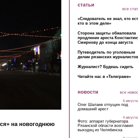
статьи
все ста
«Следователь не знал, кто ес
кто в этом деле»
Сторона защиты обжаловала
продление ареста Константин
Смирнову до конца августа
Путеводитель по уголовным
делам рязанских журналистов
Журналист? Будешь сидеть
Читайте нас в «Телеграме»
новости
все ново
6 августа
Олег Шалаев отпущен под
домашний арест
4 августа
Фото: аппарат губернатора
ся» на новогоднюю
Рязанской области возглавил
выходец из Челябинска