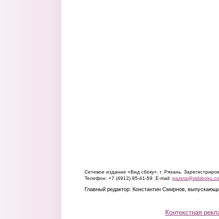
Сетевое издание «Вид сбоку», г. Рязань. Зарегистрир
Телефон: +7 (4912) 95-41-59. E-mail:
gazeta@vidsboku.c
Главный редактор: Константин Смирнов, выпускающи
Контекстная рекл