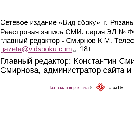
Сетевое издание «Вид сбоку», г. Рязан
ЭЛ № ФС
Реестровая запись СМИ: серия
главный редактор - Смирнов К.М. Телефо
gazeta@vidsboku.com
(link sends e-mail)
. 18+
Главный редактор: Константин См
Смирнова, администратор сайта и 
Контекстная реклама
(link is external)
«Три-В»