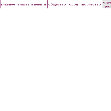
Перейти к основному содержанию
отд
главное
власть и деньги
общество
город
творчество
ра